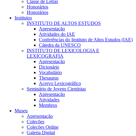
Classe de Letras
Honorários
Honorários
Institutos
INSTITUTO DE ALTOS ESTUDOS
Apresentação
Atividades do IAE
Conferências do Instituto de Altos Estudos (IAE)
Cátedra da UNESCO
INSTITUTO DE LEXICOLOGIA E
LEXICOGRAFIA
Apresentação
Dicionário
Vocabulário
Thesaurus
Acervo Lexicográfico
Seminário de Jovens Cientistas
Apresentação
Atividades
Membros
Museu
Apresentação
Coleções
Coleções Online
Galeria Digital