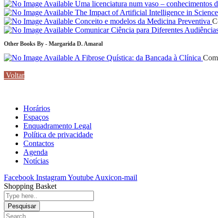
Uma licenciatura num vaso – conhecimentos da 
The Impact of Artificial Intelligence in Scienc
Conceito e modelos da Medicina Preventiva
C
Comunicar Ciência para Diferentes Audiência
Other Books By - Margarida D. Amaral
A Fibrose Quística: da Bancada à Clínica
Comu
Voltar
Horários
Espaços
Enquadramento Legal
Política de privacidade
Contactos
Agenda
Notícias
Facebook
Instagram
Youtube
Auxicon-mail
Shopping Basket