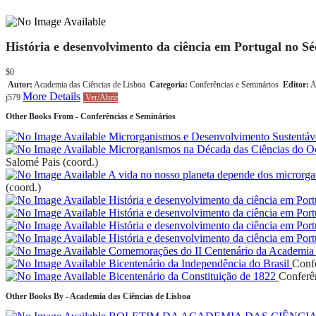
História e desenvolvimento da ciência em Portugal no Séc
$0
Autor:
Academia das Ciências de Lisboa
Categoria:
Conferências e Seminários
Editor:
A
More Details
j579
Ver/Abrir
Other Books From - Conferências e Seminários
Microrganismos e Desenvolvimento Sustentáv
Microrganismos na Década das Ciências do 
Salomé Pais (coord.)
A vida no nosso planeta depende dos microrg
(coord.)
História e desenvolvimento da ciência em Port
História e desenvolvimento da ciência em Port
História e desenvolvimento da ciência em Port
História e desenvolvimento da ciência em Port
Comemorações do II Centenário da Academia 
Bicentenário da Independência do Brasil
Confe
Bicentenário da Constituição de 1822
Conferê
Other Books By - Academia das Ciências de Lisboa