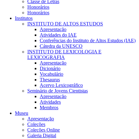
Classe de Letras
Honorários
Honorários
Institutos
INSTITUTO DE ALTOS ESTUDOS
Apresentação
Atividades do IAE
Conferências do Instituto de Altos Estudos (IAE)
Cátedra da UNESCO
INSTITUTO DE LEXICOLOGIA E
LEXICOGRAFIA
Apresentação
Dicionário
Vocabulário
Thesaurus
Acervo Lexicográfico
Seminário de Jovens Cientistas
Apresentação
Atividades
Membros
Museu
Apresentação
Coleções
Coleções Online
Galeria Digital