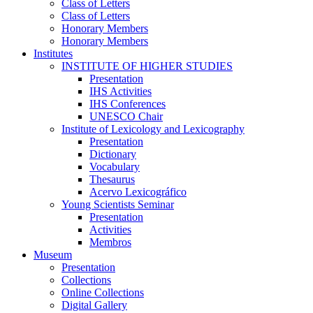
Class of Letters
Class of Letters
Honorary Members
Honorary Members
Institutes
INSTITUTE OF HIGHER STUDIES
Presentation
IHS Activities
IHS Conferences
UNESCO Chair
Institute of Lexicology and Lexicography
Presentation
Dictionary
Vocabulary
Thesaurus
Acervo Lexicográfico
Young Scientists Seminar
Presentation
Activities
Membros
Museum
Presentation
Collections
Online Collections
Digital Gallery