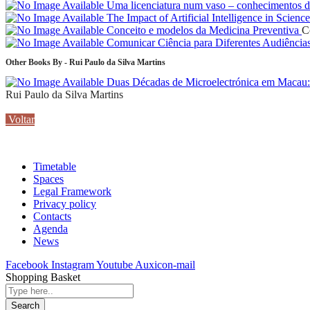
Uma licenciatura num vaso – conhecimentos da 
The Impact of Artificial Intelligence in Scienc
Conceito e modelos da Medicina Preventiva
C
Comunicar Ciência para Diferentes Audiência
Other Books By - Rui Paulo da Silva Martins
Duas Décadas de Microelectrónica em Macau:
Rui Paulo da Silva Martins
Voltar
Timetable
Spaces
Legal Framework
Privacy policy
Contacts
Agenda
News
Facebook
Instagram
Youtube
Auxicon-mail
Shopping Basket