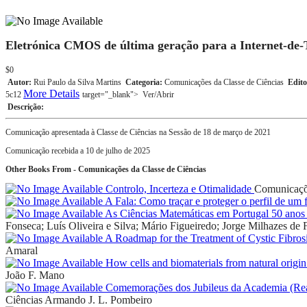
Eletrónica CMOS de última geração para a Internet-d
$0
Autor:
Rui Paulo da Silva Martins
Categoria:
Comunicações da Classe de Ciências
Edito
More Details
5c12
target="_blank">
Ver/Abrir
Descrição:
Comunicação apresentada à Classe de Ciências na Sessão de 18 de março de 2021
Comunicação recebida a 10 de julho de 2025
Other Books From - Comunicações da Classe de Ciências
Controlo, Incerteza e Otimalidade
Comunicaçõe
A Fala: Como traçar e proteger o perfil de um 
As Ciências Matemáticas em Portugal 50 anos 
Fonseca; Luís Oliveira e Silva; Mário Figueiredo; Jorge Milhazes de F
A Roadmap for the Treatment of Cystic Fibros
Amaral
How cells and biomaterials from natural origin
João F. Mano
Comemorações dos Jubileus da Academia (Real)
Ciências
Armando J. L. Pombeiro