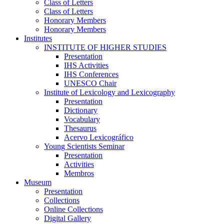
Class of Letters
Class of Letters
Honorary Members
Honorary Members
Institutes
INSTITUTE OF HIGHER STUDIES
Presentation
IHS Activities
IHS Conferences
UNESCO Chair
Institute of Lexicology and Lexicography
Presentation
Dictionary
Vocabulary
Thesaurus
Acervo Lexicográfico
Young Scientists Seminar
Presentation
Activities
Membros
Museum
Presentation
Collections
Online Collections
Digital Gallery