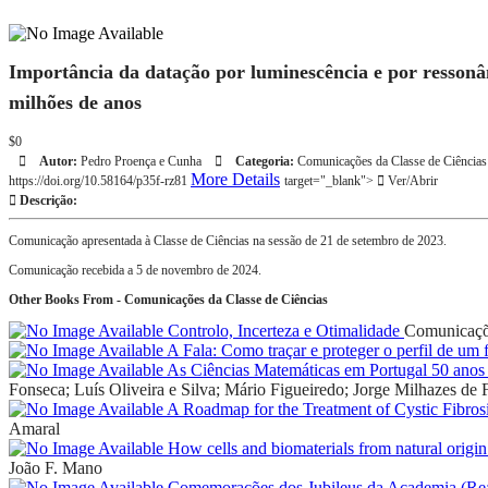
Importância da datação por luminescência e por ressonân
milhões de anos
$0
Autor:
Pedro Proença e Cunha
Categoria:
Comunicações da Classe de Ciências
More Details
https://doi.org/10.58164/p35f-rz81
target="_blank">
Ver/Abrir
Descrição:
Comunicação apresentada à Classe de Ciências na sessão de 21 de setembro de 2023.
Comunicação recebida a 5 de novembro de 2024.
Other Books From - Comunicações da Classe de Ciências
Controlo, Incerteza e Otimalidade
Comunicaçõe
A Fala: Como traçar e proteger o perfil de um 
As Ciências Matemáticas em Portugal 50 anos 
Fonseca; Luís Oliveira e Silva; Mário Figueiredo; Jorge Milhazes de F
A Roadmap for the Treatment of Cystic Fibros
Amaral
How cells and biomaterials from natural origin
João F. Mano
Comemorações dos Jubileus da Academia (Real)