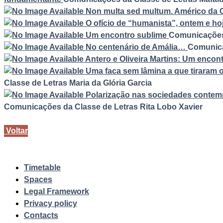
Non multa sed multum. Américo da
O ofício de “humanista”, ontem e ho
Um encontro sublime
Comunicações
No centenário de Amália…
Comunica
Antero e Oliveira Martins: Um enco
Uma faca sem lâmina a que tiraram 
Classe de Letras
Maria da Glória Garcia
Polarização nas sociedades contempo
Comunicações da Classe de Letras
Rita Lobo Xavier
Voltar
Timetable
Spaces
Legal Framework
Privacy policy
Contacts