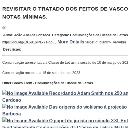
REVISITAR O TRATADO DOS FEITOS DE VASCO 
NOTAS MÍNIMAS.
$0
Autor:
João Abel da Fonseca
Categoria:
Comunicações da Classe de Letras
More Details
https://doi.org/10.58164/ax7a-bp85
target="_blank">
Ver/Abrir
Descrição:
Comunicação apresentada à Classe de Letras na sessão de 10 de março de 202
Comunicação recebida a 15 de setembro de 2023.
Other Books From - Comunicações da Classe de Letras
Recordando Adam Smith nos 250 an
Cardoso
Das origens do wokismo à projeção 
Barbosa
O papel do jurista no século XXI. En
fundamentante
Comunicações da Classe de Letras
Mafal