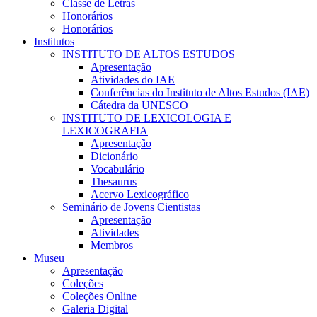
Classe de Letras
Honorários
Honorários
Institutos
INSTITUTO DE ALTOS ESTUDOS
Apresentação
Atividades do IAE
Conferências do Instituto de Altos Estudos (IAE)
Cátedra da UNESCO
INSTITUTO DE LEXICOLOGIA E
LEXICOGRAFIA
Apresentação
Dicionário
Vocabulário
Thesaurus
Acervo Lexicográfico
Seminário de Jovens Cientistas
Apresentação
Atividades
Membros
Museu
Apresentação
Coleções
Coleções Online
Galeria Digital