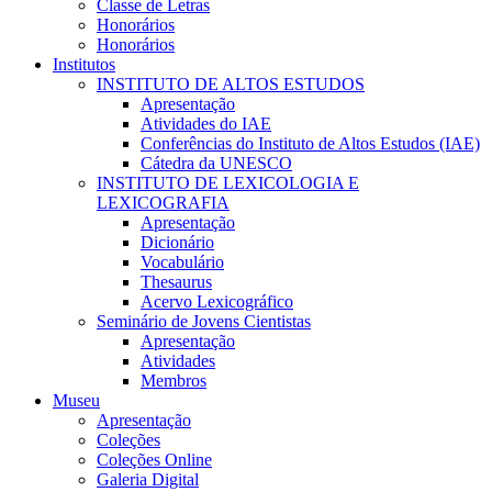
Classe de Letras
Honorários
Honorários
Institutos
INSTITUTO DE ALTOS ESTUDOS
Apresentação
Atividades do IAE
Conferências do Instituto de Altos Estudos (IAE)
Cátedra da UNESCO
INSTITUTO DE LEXICOLOGIA E
LEXICOGRAFIA
Apresentação
Dicionário
Vocabulário
Thesaurus
Acervo Lexicográfico
Seminário de Jovens Cientistas
Apresentação
Atividades
Membros
Museu
Apresentação
Coleções
Coleções Online
Galeria Digital