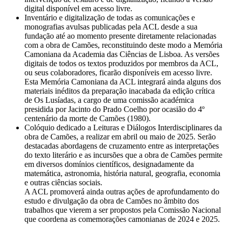
digital disponível em acesso livre.
Inventário e digitalização de todas as comunicações e
monografias avulsas publicadas pela ACL desde a sua
fundação até ao momento presente diretamente relacionadas
com a obra de Camões, reconstituindo deste modo a Memória
Camoniana da Academia das Ciências de Lisboa. As versões
digitais de todos os textos produzidos por membros da ACL,
ou seus colaboradores, ficarão disponíveis em acesso livre.
Esta Memória Camoniana da ACL integrará ainda alguns dos
materiais inéditos da preparação inacabada da edição crítica
de Os Lusíadas, a cargo de uma comissão académica
presidida por Jacinto do Prado Coelho por ocasião do 4º
centenário da morte de Camões (1980).
Colóquio dedicado a Leituras e Diálogos Interdisciplinares da
obra de Camões, a realizar em abril ou maio de 2025. Serão
destacadas abordagens de cruzamento entre as interpretações
do texto literário e as incursões que a obra de Camões permite
em diversos domínios científicos, designadamente da
matemática, astronomia, história natural, geografia, economia
e outras ciências sociais.
A ACL promoverá ainda outras ações de aprofundamento do
estudo e divulgação da obra de Camões no âmbito dos
trabalhos que vierem a ser propostos pela Comissão Nacional
que coordena as comemorações camonianas de 2024 e 2025.