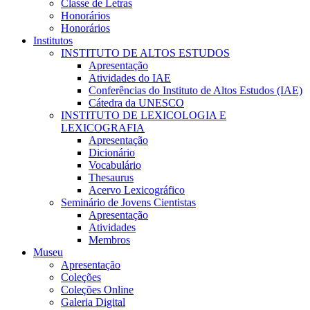
Classe de Letras
Honorários
Honorários
Institutos
INSTITUTO DE ALTOS ESTUDOS
Apresentação
Atividades do IAE
Conferências do Instituto de Altos Estudos (IAE)
Cátedra da UNESCO
INSTITUTO DE LEXICOLOGIA E
LEXICOGRAFIA
Apresentação
Dicionário
Vocabulário
Thesaurus
Acervo Lexicográfico
Seminário de Jovens Cientistas
Apresentação
Atividades
Membros
Museu
Apresentação
Coleções
Coleções Online
Galeria Digital