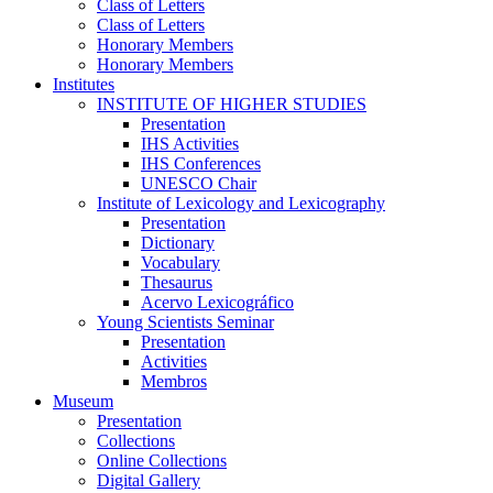
Class of Letters
Class of Letters
Honorary Members
Honorary Members
Institutes
INSTITUTE OF HIGHER STUDIES
Presentation
IHS Activities
IHS Conferences
UNESCO Chair
Institute of Lexicology and Lexicography
Presentation
Dictionary
Vocabulary
Thesaurus
Acervo Lexicográfico
Young Scientists Seminar
Presentation
Activities
Membros
Museum
Presentation
Collections
Online Collections
Digital Gallery