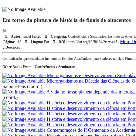
Em torno da pintura de história de finais de oitocentos
$0
Autor:
Isabel Falcão
Categoria:
Conferências e Seminários
,
Instituto de Altos 
More De
Páginas:
13
Língua:
Por
DOI:
https://doi.org/10.58164/2fwx-e451
Descrição:
Comunicação apresentada no Instituto de Estudos Académicos para Seniores no ciclo Pintu
Other Books From - Conferências e Seminários
Microrganismos e Desenvolvimento Sustentáv
Microrganismos na Década das Ciências do 
Salomé Pais (coord.)
A vida no nosso planeta depende dos microrg
(coord.)
História e desenvolvimento da ciência em Port
História e desenvolvimento da ciência em Port
História e desenvolvimento da ciência em Port
História e desenvolvimento da ciência em Port
História e desenvolvimento da ciência em Port
Comemorações do II Centenário da Academia 
Bicentenário da Independência do Brasil
Confe