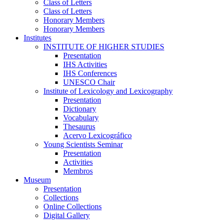
Class of Letters
Class of Letters
Honorary Members
Honorary Members
Institutes
INSTITUTE OF HIGHER STUDIES
Presentation
IHS Activities
IHS Conferences
UNESCO Chair
Institute of Lexicology and Lexicography
Presentation
Dictionary
Vocabulary
Thesaurus
Acervo Lexicográfico
Young Scientists Seminar
Presentation
Activities
Membros
Museum
Presentation
Collections
Online Collections
Digital Gallery