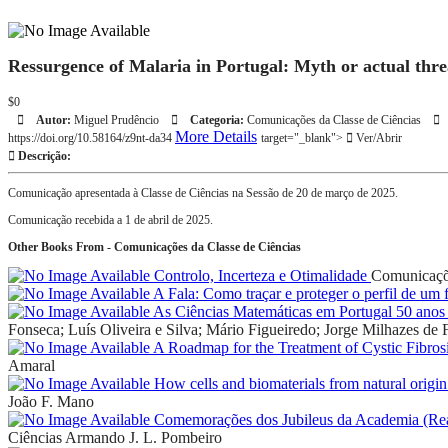
Ressurgence of Malaria in Portugal: Myth or actual thre
$0
Autor:
Miguel Prudêncio
Categoria:
Comunicações da Classe de Ciências
More Details
https://doi.org/10.58164/z9nt-da34
target="_blank">
Ver/Abrir
Descrição:
Comunicação apresentada à Classe de Ciências na Sessão de 20 de março de 2025.
Comunicação recebida a 1 de abril de 2025.
Other Books From - Comunicações da Classe de Ciências
Controlo, Incerteza e Otimalidade
Comunicaçõe
A Fala: Como traçar e proteger o perfil de um 
As Ciências Matemáticas em Portugal 50 anos 
Fonseca; Luís Oliveira e Silva; Mário Figueiredo; Jorge Milhazes de F
A Roadmap for the Treatment of Cystic Fibros
Amaral
How cells and biomaterials from natural origin
João F. Mano
Comemorações dos Jubileus da Academia (Real)
Ciências
Armando J. L. Pombeiro