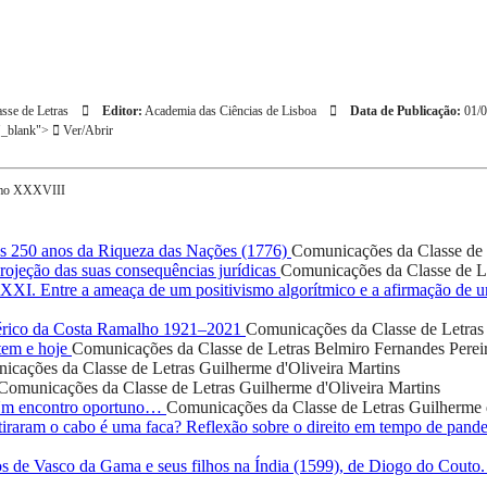
sse de Letras
Editor:
Academia das Ciências de Lisboa
Data de Publicação:
01/0
="_blank">
Ver/Abrir
tomo XXXVIII
 250 anos da Riqueza das Nações (1776)
Comunicações da Classe de 
ojeção das suas consequências jurídicas
Comunicações da Classe de L
o XXI. Entre a ameaça de um positivismo algorítmico e a afirmação de
rico da Costa Ramalho 1921–2021
Comunicações da Classe de Letras
tem e hoje
Comunicações da Classe de Letras
Belmiro Fernandes Perei
icações da Classe de Letras
Guilherme d'Oliveira Martins
Comunicações da Classe de Letras
Guilherme d'Oliveira Martins
 Um encontro oportuno…
Comunicações da Classe de Letras
Guilherme 
iraram o cabo é uma faca? Reflexão sobre o direito em tempo de pand
os de Vasco da Gama e seus filhos na Índia (1599), de Diogo do Couto