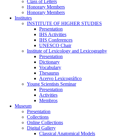
Class of Letters
Honorary Members
Honorary Members
Institutes
INSTITUTE OF HIGHER STUDIES
Presentation
IHS Activities
IHS Conferences
UNESCO Chair
Institute of Lexicology and Lexicography
Presentation
Dictionary
Vocabulary
Thesaurus
Acervo Lexicográfico
Young Scientists Seminar
Presentation
Activities
Membros
Museum
Presentation
Collections
Online Collections
Digital Gallery
Classical Anatomical Models