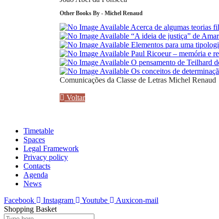
Other Books By - Michel Renaud
Acerca de algumas teorias fil
“A ideia de justiça” de Ama
Elementos para uma tipologi
Paul Ricoeur – memória e r
O pensamento de Teilhard de
Os conceitos de determinação
Comunicações da Classe de Letras
Michel Renaud
Voltar
Timetable
Spaces
Legal Framework
Privacy policy
Contacts
Agenda
News
Facebook
Instagram
Youtube
Auxicon-mail
Shopping Basket