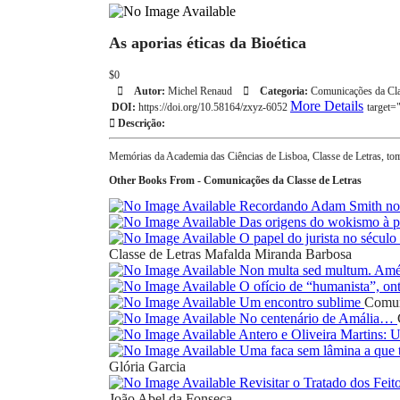
As aporias éticas da Bioética
$0
Autor:
Michel Renaud
Categoria:
Comunicações da Cla
More Details
DOI:
https://doi.org/10.58164/zxyz-6052
target
Descrição:
Memórias da Academia das Ciências de Lisboa, Classe de Letras, 
Other Books From - Comunicações da Classe de Letras
Recordando Adam Smith nos
Das origens do wokismo à pr
O papel do jurista no sécul
Classe de Letras
Mafalda Miranda Barbosa
Non multa sed multum. Amé
O ofício de “humanista”, on
Um encontro sublime
Comun
No centenário de Amália…
Antero e Oliveira Martins:
Uma faca sem lâmina a que t
Glória Garcia
Revisitar o Tratado dos Feit
João Abel da Fonseca