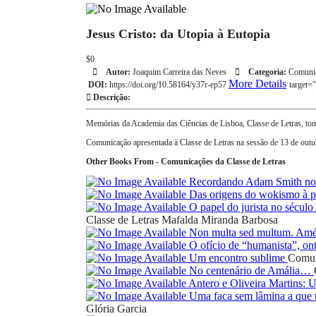
Jesus Cristo: da Utopia à Eutopia
$0
Autor:
Joaquim Carreira das Neves
Categoria:
Comunic
More Details
DOI:
https://doi.org/10.58164/y37r-ep57
target=
Descrição:
Memórias da Academia das Ciências de Lisboa, Classe de Letras, to
Comunicação apresentada à Classe de Letras na sessão de 13 de outu
Other Books From - Comunicações da Classe de Letras
Recordando Adam Smith nos
Das origens do wokismo à pr
O papel do jurista no sécul
Classe de Letras
Mafalda Miranda Barbosa
Non multa sed multum. Amé
O ofício de “humanista”, on
Um encontro sublime
Comun
No centenário de Amália…
Antero e Oliveira Martins:
Uma faca sem lâmina a que t
Glória Garcia