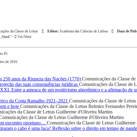
ações da Classe de Letras
Editor:
Academia das Ciências de Lisboa
Data de Publ
"_blank">
Ver/Abrir
mo 45.
bro de 2016.
 250 anos da Riqueza das Nações (1776)
Comunicações da Classe de 
ojeção das suas consequências jurídicas
Comunicações da Classe de L
o XXI. Entre a ameaça de um positivismo algorítmico e a afirmação de
rico da Costa Ramalho 1921–2021
Comunicações da Classe de Letras
tem e hoje
Comunicações da Classe de Letras
Belmiro Fernandes Perei
icações da Classe de Letras
Guilherme d'Oliveira Martins
Comunicações da Classe de Letras
Guilherme d'Oliveira Martins
 Um encontro oportuno…
Comunicações da Classe de Letras
Guilherme 
iraram o cabo é uma faca? Reflexão sobre o direito em tempo de pand