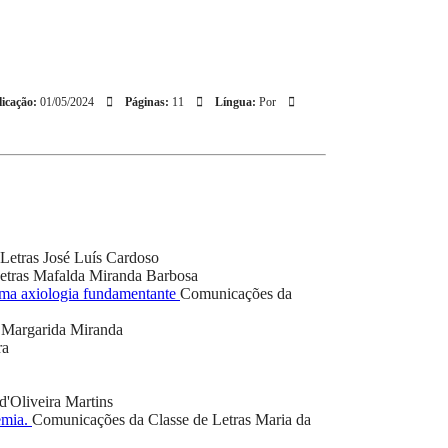
icação:
01/05/2024
Páginas:
11
Língua:
Por
Letras
José Luís Cardoso
etras
Mafalda Miranda Barbosa
 uma axiologia fundamentante
Comunicações da
Margarida Miranda
ra
d'Oliveira Martins
emia.
Comunicações da Classe de Letras
Maria da