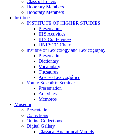
Class of Letters
Honorary Members
Honorary Members
Institutes
INSTITUTE OF HIGHER STUDIES
Presentation
IHS Activities
IHS Conferences
UNESCO Chair
Institute of Lexicology and Lexicography
Presentation
Dictionary
Vocabulary
Thesaurus
Acervo Lexicográfico
Young Scientists Seminar
Presentation
Activities
Membros
Museum
Presentation
Collections
Online Collections
Digital Gallery
Classical Anatomical Models