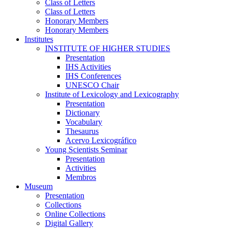
Class of Letters
Class of Letters
Honorary Members
Honorary Members
Institutes
INSTITUTE OF HIGHER STUDIES
Presentation
IHS Activities
IHS Conferences
UNESCO Chair
Institute of Lexicology and Lexicography
Presentation
Dictionary
Vocabulary
Thesaurus
Acervo Lexicográfico
Young Scientists Seminar
Presentation
Activities
Membros
Museum
Presentation
Collections
Online Collections
Digital Gallery