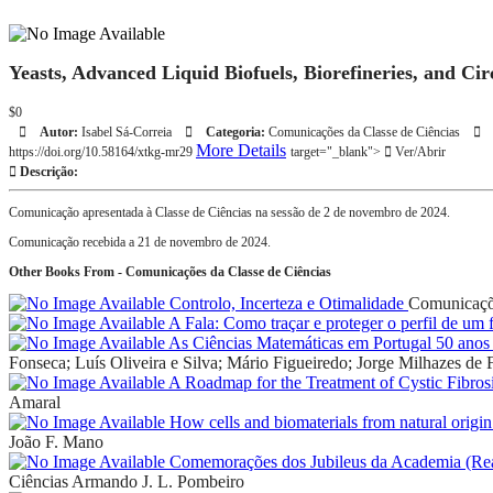
Yeasts, Advanced Liquid Biofuels, Biorefineries, and Ci
$0
Autor:
Isabel Sá-Correia
Categoria:
Comunicações da Classe de Ciências
More Details
https://doi.org/10.58164/xtkg-mr29
target="_blank">
Ver/Abrir
Descrição:
Comunicação apresentada à Classe de Ciências na sessão de 2 de novembro de 2024.
Comunicação recebida a 21 de novembro de 2024.
Other Books From - Comunicações da Classe de Ciências
Controlo, Incerteza e Otimalidade
Comunicaçõe
A Fala: Como traçar e proteger o perfil de um 
As Ciências Matemáticas em Portugal 50 anos 
Fonseca; Luís Oliveira e Silva; Mário Figueiredo; Jorge Milhazes de F
A Roadmap for the Treatment of Cystic Fibros
Amaral
How cells and biomaterials from natural origin
João F. Mano
Comemorações dos Jubileus da Academia (Real)
Ciências
Armando J. L. Pombeiro