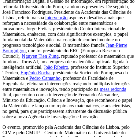
Transformação Digital e Gestão de Informação, em representação do
reitor da Universidade do Porto, saudou os presentes. De seguida,
José Francisco Rodrigues, Presidente da Academia das Ciências de
Lisboa, referiu na sua
intervenção
aspetos e desafios atuais que
reforçam a necessidade da colaboração entre matemáticos e
inovadores. Jorge Freitas, presidente do Centro Internacional de
Matemática, enalteceu, com dois significativos exemplos, o papel
fundamental da Matemática na criação de conhecimento e no
progresso tecnológico e social. O matemático francês
Jean-Pierre
Bourguigon
, que foi presidente do ERC (European Research
Council),
Nguyen Tien Zung
, reputado professor de matemática que
fundou a Torus AI, uma empresa de matemática aplicada ligada à
inteligência artificial,
João Ribeiro
, professor do Instituto Superior
Técnico,
Eugénio Rocha
, presidente da Sociedade Portuguesa da
Matemática e
Pedro Camanho
, professor da Faculdade de
Engenharia, efetuaram intervenções realçando múltiplas interações
entre matemática e inovação, tendo participado na
mesa redonda
final, que contou com a intervenção de Fernando Alexandre,
Ministro da Educação, Ciência e Inovação, que reconheceu o papel
da Matemática e lançou um repto aos matemáticos, e aos cientistas,
no geral, para que participassem ativamente da discussão pública
sobre a nova Agência de Investigação e Inovação.
O evento, promovido pela Academia das Ciências de Lisboa, pelo
CIM e pelo CMUP – Centro de Matemática da Universidade do