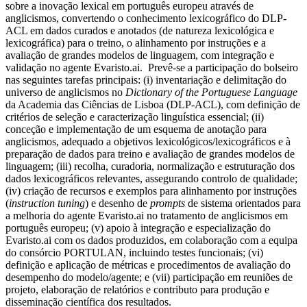
sobre a inovação lexical em português europeu através de
anglicismos, convertendo o conhecimento lexicográfico do DLP-
ACL em dados curados e anotados (de natureza lexicológica e
lexicográfica) para o treino, o alinhamento por instruções e a
avaliação de grandes modelos de linguagem, com integração e
validação no agente Evaristo.ai. Prevê-se a participação do bolseiro
nas seguintes tarefas principais: (i) inventariação e delimitação do
universo de anglicismos no
Dictionary of the Portuguese Language
da Academia das Ciências de Lisboa (DLP-ACL), com definição de
critérios de seleção e caracterização linguística essencial; (ii)
conceção e implementação de um esquema de anotação para
anglicismos, adequado a objetivos lexicológicos/lexicográficos e à
preparação de dados para treino e avaliação de grandes modelos de
linguagem; (iii) recolha, curadoria, normalização e estruturação dos
dados lexicográficos relevantes, assegurando controlo de qualidade;
(iv) criação de recursos e exemplos para alinhamento por instruções
(
instruction tuning
) e desenho de
prompts
de sistema orientados para
a melhoria do agente Evaristo.ai no tratamento de anglicismos em
português europeu; (v) apoio à integração e especialização do
Evaristo.ai com os dados produzidos, em colaboração com a equipa
do consórcio PORTULAN, incluindo testes funcionais; (vi)
definição e aplicação de métricas e procedimentos de avaliação do
desempenho do modelo/agente; e (vii) participação em reuniões de
projeto, elaboração de relatórios e contributo para produção e
disseminação científica dos resultados.