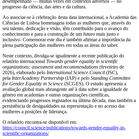
desempenhado — muitas vezes em contextos adversos — no
progresso da ciência, das artes e da cultura.
Ao associar-se à celebração desta data internacional, a Academia das
Ciências de Lisboa homenageia todas as mulheres que, através do
seu talento, dedicação e visão, têm contribuído para o avanço do
conhecimento e para a construção de um futuro mais justo e
inclusivo. Comemorar este dia é também afirmar a importância da
plena participação das mulheres em todas as áreas do saber.
Neste contexto, divulga-se igualmente a recente publicação do
relatório internacional
Towards gender equality in scientific
organizations: assessment and recommendations
(fevereiro de
2026), elaborado pelo
International Science Council
(ISC),
pela
InterAcademy Partnership
(IAP) e pelo
Standing Committee
for Gender Equality in Science
(SCGES). O estudo apresenta a
avaliação global mais abrangente até à data sobre a igualdade de
género em academias e outras organizações científicas,
evidenciando progressos registados na última década, mas também a
persistência de desigualdades na representação e no acesso das
mulheres a posições de liderança.
O relatório encontra-se disponível em:
https://council.science/publications/towards-gender-equality-in-
scientific-organizations/