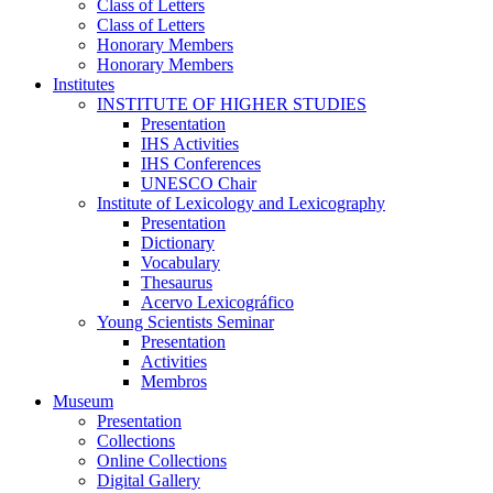
Class of Letters
Class of Letters
Honorary Members
Honorary Members
Institutes
INSTITUTE OF HIGHER STUDIES
Presentation
IHS Activities
IHS Conferences
UNESCO Chair
Institute of Lexicology and Lexicography
Presentation
Dictionary
Vocabulary
Thesaurus
Acervo Lexicográfico
Young Scientists Seminar
Presentation
Activities
Membros
Museum
Presentation
Collections
Online Collections
Digital Gallery