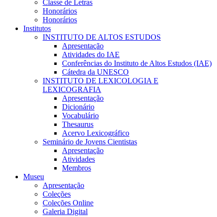
Classe de Letras
Honorários
Honorários
Institutos
INSTITUTO DE ALTOS ESTUDOS
Apresentação
Atividades do IAE
Conferências do Instituto de Altos Estudos (IAE)
Cátedra da UNESCO
INSTITUTO DE LEXICOLOGIA E
LEXICOGRAFIA
Apresentação
Dicionário
Vocabulário
Thesaurus
Acervo Lexicográfico
Seminário de Jovens Cientistas
Apresentação
Atividades
Membros
Museu
Apresentação
Coleções
Coleções Online
Galeria Digital