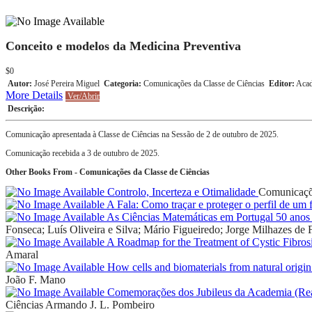
Conceito e modelos da Medicina Preventiva
$0
Autor:
José Pereira Miguel
Categoria:
Comunicações da Classe de Ciências
Editor:
Acad
More Details
Ver/Abrir
Descrição:
Comunicação apresentada à Classe de Ciências na Sessão de 2 de outubro de 2025.
Comunicação recebida a 3 de outubro de 2025.
Other Books From - Comunicações da Classe de Ciências
Controlo, Incerteza e Otimalidade
Comunicaçõe
A Fala: Como traçar e proteger o perfil de um 
As Ciências Matemáticas em Portugal 50 anos 
Fonseca; Luís Oliveira e Silva; Mário Figueiredo; Jorge Milhazes de F
A Roadmap for the Treatment of Cystic Fibros
Amaral
How cells and biomaterials from natural origin
João F. Mano
Comemorações dos Jubileus da Academia (Real)
Ciências
Armando J. L. Pombeiro