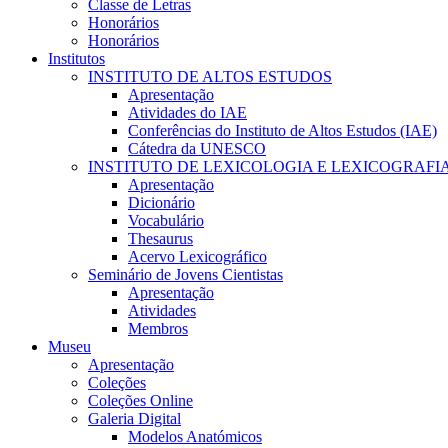
Classe de Letras
Honorários
Honorários
Institutos
INSTITUTO DE ALTOS ESTUDOS
Apresentação
Atividades do IAE
Conferências do Instituto de Altos Estudos (IAE)
Cátedra da UNESCO
INSTITUTO DE LEXICOLOGIA E LEXICOGRAFI
Apresentação
Dicionário
Vocabulário
Thesaurus
Acervo Lexicográfico
Seminário de Jovens Cientistas
Apresentação
Atividades
Membros
Museu
Apresentação
Coleções
Coleções Online
Galeria Digital
Modelos Anatómicos