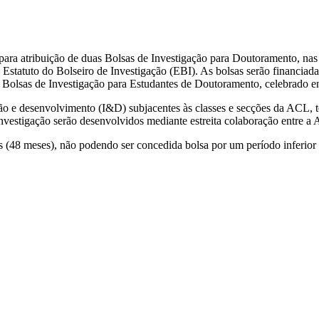
para atribuição de duas Bolsas de Investigação para Doutoramento, nas 
statuto do Bolseiro de Investigação (EBI). As bolsas serão financiad
 Bolsas de Investigação para Estudantes de Doutoramento, celebrado 
ção e desenvolvimento (I&D) subjacentes às classes e secções da ACL, 
nvestigação serão desenvolvidos mediante estreita colaboração entre a
s (48 meses), não podendo ser concedida bolsa por um período inferior