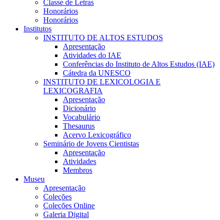
Classe de Letras
Honorários
Honorários
Institutos
INSTITUTO DE ALTOS ESTUDOS
Apresentação
Atividades do IAE
Conferências do Instituto de Altos Estudos (IAE)
Cátedra da UNESCO
INSTITUTO DE LEXICOLOGIA E
LEXICOGRAFIA
Apresentação
Dicionário
Vocabulário
Thesaurus
Acervo Lexicográfico
Seminário de Jovens Cientistas
Apresentação
Atividades
Membros
Museu
Apresentação
Coleções
Coleções Online
Galeria Digital