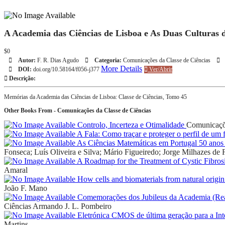
A Academia das Ciências de Lisboa e As Duas Culturas 
$0
Autor:
F. R. Dias Agudo
Categoria:
Comunicações da Classe de Ciências
More Details
DOI:
doi.org/10.58164/f056-j377
Ver/Abrir
Descrição:
Memórias da Academia das Ciências de Lisboa: Classe de Ciências, Tomo 45
Other Books From - Comunicações da Classe de Ciências
Controlo, Incerteza e Otimalidade
Comunicaçõe
A Fala: Como traçar e proteger o perfil de um 
As Ciências Matemáticas em Portugal 50 anos 
Fonseca; Luís Oliveira e Silva; Mário Figueiredo; Jorge Milhazes de F
A Roadmap for the Treatment of Cystic Fibros
Amaral
How cells and biomaterials from natural origin
João F. Mano
Comemorações dos Jubileus da Academia (Real)
Ciências
Armando J. L. Pombeiro
Eletrónica CMOS de última geração para a I
Martins