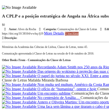
A CPLP e a posição estratégica de Angola na África sub
$0
Autor:
Alves da Rocha
Categoria:
Comunicações da Classe de Letras
Edi
More Details
https://doi.org/10.58164/wwhq-fj19
Ver/Abrir
Descrição:
Memórias da Academia das Ciências de Lisboa, Classe de Letras, tomo 45.
Comunicação apresentada à Classe de Letras na sessão de 6 de outubro de 2016.
Other Books From - Comunicações da Classe de Letras
Recordando Adam Smith nos 250 anos da Riq
Das origens do wokismo à projeção das suas c
O papel do jurista no século XXI. Entre a ame
Classe de Letras
Mafalda Miranda Barbosa
Non multa sed multum. Américo da Costa R
O ofício de “humanista”, ontem e hoje
Comunic
Um encontro sublime
Comunicações da Classe
No centenário de Amália…
Comunicações da C
Antero e Oliveira Martins: Um encontro opo
Uma faca sem lâmina a que tiraram o cabo é u