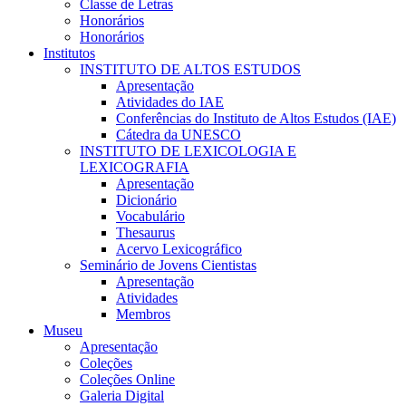
Classe de Letras
Honorários
Honorários
Institutos
INSTITUTO DE ALTOS ESTUDOS
Apresentação
Atividades do IAE
Conferências do Instituto de Altos Estudos (IAE)
Cátedra da UNESCO
INSTITUTO DE LEXICOLOGIA E
LEXICOGRAFIA
Apresentação
Dicionário
Vocabulário
Thesaurus
Acervo Lexicográfico
Seminário de Jovens Cientistas
Apresentação
Atividades
Membros
Museu
Apresentação
Coleções
Coleções Online
Galeria Digital