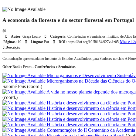
A economia da floresta e do sector florestal em Portugal
$0
Autor:
Graça Louro
Categoria:
Conferências e Seminários
,
Instituto de Altos E
More De
Páginas:
19
Língua:
Por
DOI:
https://doi.org/10.58164/927v-1z05
Descrição:
Comunicação apresentada no Instituto de Estudos Académicos para Seniores no ciclo A Flor
Other Books From - Conferências e Seminários
Microrganismos e Desenvolvimento Sustentáv
Microrganismos na Década das Ciências do 
Salomé Pais (coord.)
A vida no nosso planeta depende dos microrg
(coord.)
História e desenvolvimento da ciência em Port
História e desenvolvimento da ciência em Port
História e desenvolvimento da ciência em Port
História e desenvolvimento da ciência em Port
História e desenvolvimento da ciência em Port
Comemorações do II Centenário da Academia 
Bicentenário da Independência do Brasil
Confe