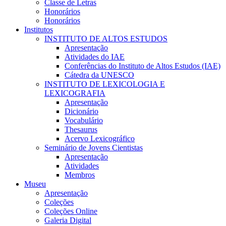
Classe de Letras
Honorários
Honorários
Institutos
INSTITUTO DE ALTOS ESTUDOS
Apresentação
Atividades do IAE
Conferências do Instituto de Altos Estudos (IAE)
Cátedra da UNESCO
INSTITUTO DE LEXICOLOGIA E
LEXICOGRAFIA
Apresentação
Dicionário
Vocabulário
Thesaurus
Acervo Lexicográfico
Seminário de Jovens Cientistas
Apresentação
Atividades
Membros
Museu
Apresentação
Coleções
Coleções Online
Galeria Digital