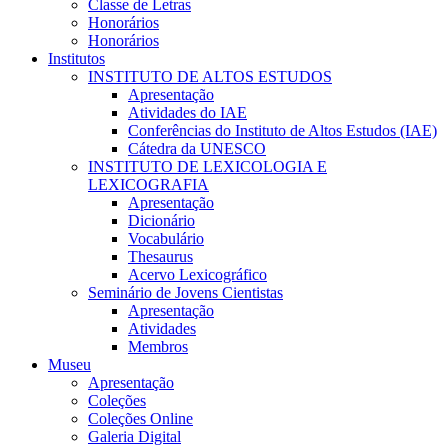
Classe de Letras
Honorários
Honorários
Institutos
INSTITUTO DE ALTOS ESTUDOS
Apresentação
Atividades do IAE
Conferências do Instituto de Altos Estudos (IAE)
Cátedra da UNESCO
INSTITUTO DE LEXICOLOGIA E
LEXICOGRAFIA
Apresentação
Dicionário
Vocabulário
Thesaurus
Acervo Lexicográfico
Seminário de Jovens Cientistas
Apresentação
Atividades
Membros
Museu
Apresentação
Coleções
Coleções Online
Galeria Digital