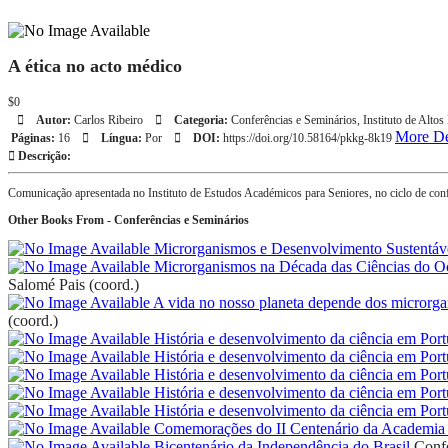
A ética no acto médico
$0
Autor:
Carlos Ribeiro
Categoria:
Conferências e Seminários
,
Instituto de Altos
More De
Páginas:
16
Língua:
Por
DOI:
https://doi.org/10.58164/pkkg-8k19
Descrição:
Comunicação apresentada no Instituto de Estudos Académicos para Seniores, no ciclo de conf
Other Books From - Conferências e Seminários
Microrganismos e Desenvolvimento Sustentáv
Microrganismos na Década das Ciências do 
Salomé Pais (coord.)
A vida no nosso planeta depende dos microrg
(coord.)
História e desenvolvimento da ciência em Port
História e desenvolvimento da ciência em Port
História e desenvolvimento da ciência em Port
História e desenvolvimento da ciência em Port
História e desenvolvimento da ciência em Port
Comemorações do II Centenário da Academia 
Bicentenário da Independência do Brasil
Confe