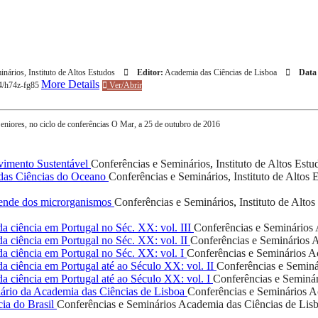
inários
,
Instituto de Altos Estudos
Editor:
Academia das Ciências de Lisboa
Data 
More Details
64/h74z-fg85
Ver/Abrir
niores, no ciclo de conferências O Mar, a 25 de outubro de 2016
vimento Sustentável
Conferências e Seminários
,
Instituto de Altos Estu
das Ciências do Oceano
Conferências e Seminários
,
Instituto de Altos 
pende dos microrganismos
Conferências e Seminários
,
Instituto de Alto
a ciência em Portugal no Séc. XX: vol. III
Conferências e Seminários
a ciência em Portugal no Séc. XX: vol. II
Conferências e Seminários
A
da ciência em Portugal no Séc. XX: vol. I
Conferências e Seminários
Ac
a ciência em Portugal até ao Século XX: vol. II
Conferências e Seminá
a ciência em Portugal até ao Século XX: vol. I
Conferências e Seminár
rio da Academia das Ciências de Lisboa
Conferências e Seminários
A
ia do Brasil
Conferências e Seminários
Academia das Ciências de Lis