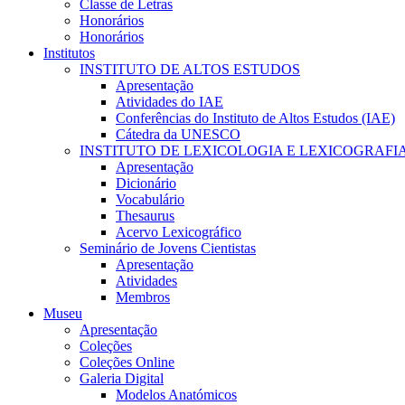
Classe de Letras
Honorários
Honorários
Institutos
INSTITUTO DE ALTOS ESTUDOS
Apresentação
Atividades do IAE
Conferências do Instituto de Altos Estudos (IAE)
Cátedra da UNESCO
INSTITUTO DE LEXICOLOGIA E LEXICOGRAFI
Apresentação
Dicionário
Vocabulário
Thesaurus
Acervo Lexicográfico
Seminário de Jovens Cientistas
Apresentação
Atividades
Membros
Museu
Apresentação
Coleções
Coleções Online
Galeria Digital
Modelos Anatómicos