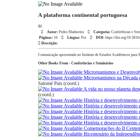
A plataforma continental portuguesa
$0
Autor:
Pedro Madureira
Categoria:
Conferências e Sem
Páginas:
16
Língua:
Por
DOI:
https://doi.org/10.581
Descrição:
Comunicação apresentada no Instituto de Estudos Académicos para Se
Other Books From - Conferências e Seminários
Microrganismos e Desenvol
Microrganismos na Década 
Salomé Pais (coord.)
A vida no nosso planeta de
(coord.)
História e desenvolvimento d
História e desenvolvimento d
História e desenvolvimento 
História e desenvolvimento d
História e desenvolvimento d
Comemorações do II Centená
Bicentenário da Independênc