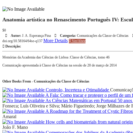
Anatomia artística no Renascimento Português IV: Escu
$0
Autor:
J. A. Esperança Pina
Categoria:
Comunicações da Classe de Ciências
More Details
doi.org/10.58164/64se-q137
Ver/Abrir
Descrição:
Memórias da Academia das Ciências de Lisboa :Classe de Ciências, tomo 46
Comunicação apresentada à Classe de Ciências na sessão de 20 de março de 2014
Other Books From - Comunicações da Classe de Ciências
Controlo, Incerteza e Otimalidade
Comunicaçõe
A Fala: Como traçar e proteger o perfil de um 
As Ciências Matemáticas em Portugal 50 anos 
Fonseca; Luís Oliveira e Silva; Mário Figueiredo; Jorge Milhazes de F
A Roadmap for the Treatment of Cystic Fibros
Amaral
How cells and biomaterials from natural origin
João F. Mano
Comemorações dos Jubileus da Academia (Real)