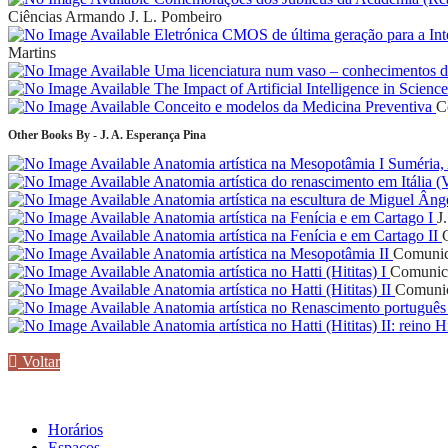
Ciências
Armando J. L. Pombeiro
Eletrónica CMOS de última geração para a I
Martins
Uma licenciatura num vaso – conhecimentos da 
The Impact of Artificial Intelligence in Scienc
Conceito e modelos da Medicina Preventiva
C
Other Books By - J. A. Esperança Pina
Anatomia artística na Mesopotâmia I Suméria,
Anatomia artística do renascimento em Itália (
Anatomia artística na escultura de Miguel Âng
Anatomia artística na Fenícia e em Cartago I
J
Anatomia artística na Fenícia e em Cartago II
Anatomia artística na Mesopotâmia II
Comunic
Anatomia artística no Hatti (Hititas) I
Comunica
Anatomia artística no Hatti (Hititas) II
Comunic
Anatomia artística no Renascimento português
Anatomia artística no Hatti (Hititas) II: reino Hi
Voltar
Horários
Espaços