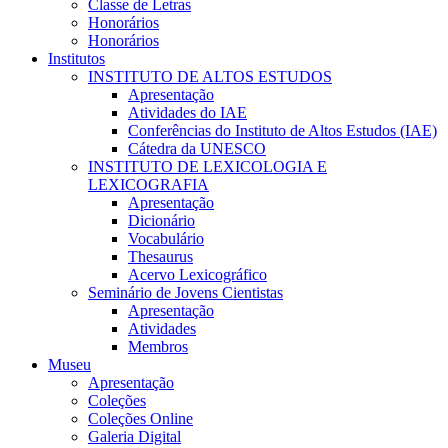
Classe de Letras
Honorários
Honorários
Institutos
INSTITUTO DE ALTOS ESTUDOS
Apresentação
Atividades do IAE
Conferências do Instituto de Altos Estudos (IAE)
Cátedra da UNESCO
INSTITUTO DE LEXICOLOGIA E
LEXICOGRAFIA
Apresentação
Dicionário
Vocabulário
Thesaurus
Acervo Lexicográfico
Seminário de Jovens Cientistas
Apresentação
Atividades
Membros
Museu
Apresentação
Coleções
Coleções Online
Galeria Digital