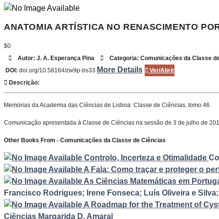
ANATOMIA ARTÍSTICA NO RENASCIMENTO PORT
$0
Autor:
J. A. Esperança Pina
Categoria:
Comunicações da Classe de
More Details
DOI:
doi.org/10.58164/zw9p-bs33
Ver/Abrir
Descrição:
Memórias da Academia das Ciências de Lisboa: Classe de Ciências, tomo 46
Comunicação apresentada à Classe de Ciências na sessão de 3 de julho de 20
Other Books From - Comunicações da Classe de Ciências
Controlo, Incerteza e Otimalidade
Co
A Fala: Como traçar e proteger o perf
As Ciências Matemáticas em Portugal
Francisco Rodrigues; Irene Fonseca; Luís Oliveira e Silva;
A Roadmap for the Treatment of Cyst
Ciências
Margarida D. Amaral