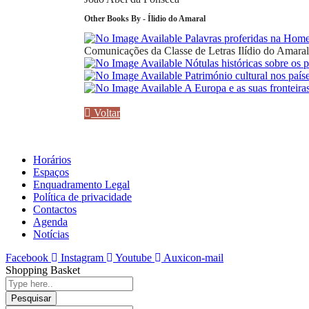
Other Books By - Ílidio do Amaral
Palavras proferidas na Home
Comunicações da Classe de Letras
Ilídio do Amaral
Nótulas históricas sobre os
Património cultural nos paí
A Europa e as suas fronteiras
Voltar
Horários
Espaços
Enquadramento Legal
Política de privacidade
Contactos
Agenda
Notícias
Facebook
Instagram
Youtube
Auxicon-mail
Shopping Basket