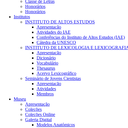
Classe de Letras
Honorários
Honorários
Institutos
INSTITUTO DE ALTOS ESTUDOS
Apresentação
Atividades do IAE
Conferências do Instituto de Altos Estudos (IAE)
Cátedra da UNESCO
INSTITUTO DE LEXICOLOGIA E LEXICOGRAFI
Apresentação
Dicionário
Vocabulário
Thesaurus
Acervo Lexicográfico
Seminário de Jovens Cientistas
Apresentação
Atividades
Membros
Museu
Apresentação
Coleções
Coleções Online
Galeria Digital
Modelos Anatómicos