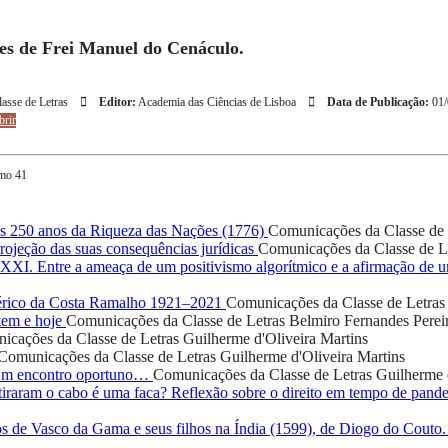
ões de Frei Manuel do Cenáculo.
asse de Letras
Editor:
Academia das Ciências de Lisboa
Data de Publicação:
01/
rir
omo 41
 250 anos da Riqueza das Nações (1776)
Comunicações da Classe de 
ojeção das suas consequências jurídicas
Comunicações da Classe de L
o XXI. Entre a ameaça de um positivismo algorítmico e a afirmação de
rico da Costa Ramalho 1921–2021
Comunicações da Classe de Letras
tem e hoje
Comunicações da Classe de Letras
Belmiro Fernandes Perei
icações da Classe de Letras
Guilherme d'Oliveira Martins
Comunicações da Classe de Letras
Guilherme d'Oliveira Martins
 Um encontro oportuno…
Comunicações da Classe de Letras
Guilherme 
iraram o cabo é uma faca? Reflexão sobre o direito em tempo de pand
os de Vasco da Gama e seus filhos na Índia (1599), de Diogo do Couto