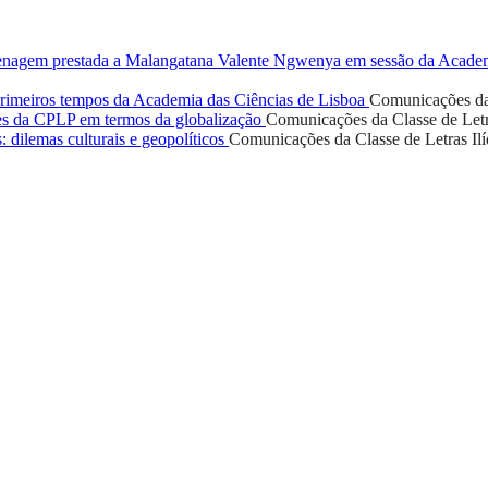
nagem prestada a Malangatana Valente Ngwenya em sessão da Academi
 primeiros tempos da Academia das Ciências de Lisboa
Comunicações da
ses da CPLP em termos da globalização
Comunicações da Classe de Let
: dilemas culturais e geopolíticos
Comunicações da Classe de Letras
Il