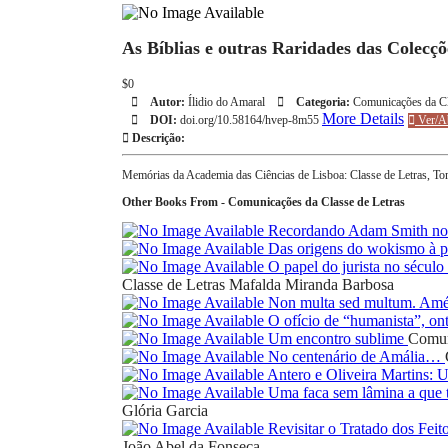
As Bíblias e outras Raridades das Colecç
$0
Autor:
Ílidio do Amaral
Categoria:
Comunicações da Cl
More Details
DOI:
doi.org/10.58164/hvep-8m55
Ver/Ab
Descrição:
Memórias da Academia das Ciências de Lisboa: Classe de Letras, T
Other Books From - Comunicações da Classe de Letras
Recordando Adam Smith nos
Das origens do wokismo à pr
O papel do jurista no sécul
Classe de Letras
Mafalda Miranda Barbosa
Non multa sed multum. Amé
O ofício de “humanista”, on
Um encontro sublime
Comun
No centenário de Amália…
Antero e Oliveira Martins:
Uma faca sem lâmina a que t
Glória Garcia
Revisitar o Tratado dos Feit
João Abel da Fonseca