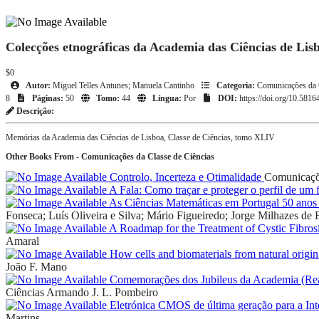
Colecções etnográficas da Academia das Ciências de Lis
$0
Autor:
Miguel Telles Antunes; Manuela Cantinho
Categoria:
Comunicações da C
8
Páginas:
50
Tomo:
44
Língua:
Por
DOI:
https://doi.org/10.5816
Descrição:
Memórias da Academia das Ciências de Lisboa, Classe de Ciências, tomo XLIV
Other Books From - Comunicações da Classe de Ciências
Controlo, Incerteza e Otimalidade
Comunicaçõe
A Fala: Como traçar e proteger o perfil de um 
As Ciências Matemáticas em Portugal 50 anos 
Fonseca; Luís Oliveira e Silva; Mário Figueiredo; Jorge Milhazes de F
A Roadmap for the Treatment of Cystic Fibros
Amaral
How cells and biomaterials from natural origin
João F. Mano
Comemorações dos Jubileus da Academia (Real)
Ciências
Armando J. L. Pombeiro
Eletrónica CMOS de última geração para a I
Martins