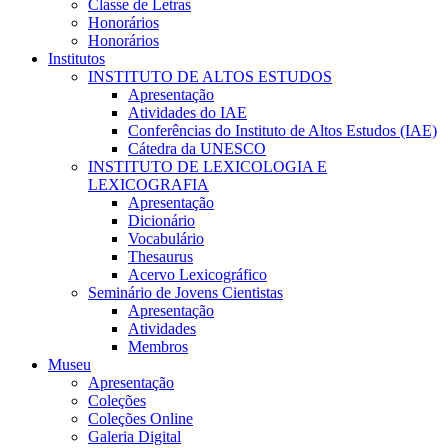
Classe de Letras
Honorários
Honorários
Institutos
INSTITUTO DE ALTOS ESTUDOS
Apresentação
Atividades do IAE
Conferências do Instituto de Altos Estudos (IAE)
Cátedra da UNESCO
INSTITUTO DE LEXICOLOGIA E
LEXICOGRAFIA
Apresentação
Dicionário
Vocabulário
Thesaurus
Acervo Lexicográfico
Seminário de Jovens Cientistas
Apresentação
Atividades
Membros
Museu
Apresentação
Coleções
Coleções Online
Galeria Digital