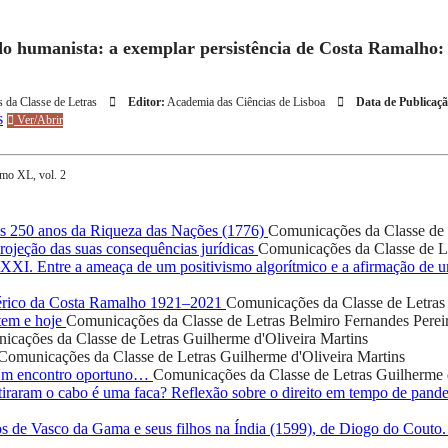
do humanista: a exemplar persistência de Costa Ramalho:
 da Classe de Letras
Editor:
Academia das Ciências de Lisboa
Data de Publicaçã
s
Ver/Abrir
omo XL, vol. 2
 250 anos da Riqueza das Nações (1776)
Comunicações da Classe de 
ojeção das suas consequências jurídicas
Comunicações da Classe de L
o XXI. Entre a ameaça de um positivismo algorítmico e a afirmação de
rico da Costa Ramalho 1921–2021
Comunicações da Classe de Letras
tem e hoje
Comunicações da Classe de Letras
Belmiro Fernandes Perei
icações da Classe de Letras
Guilherme d'Oliveira Martins
Comunicações da Classe de Letras
Guilherme d'Oliveira Martins
 Um encontro oportuno…
Comunicações da Classe de Letras
Guilherme 
iraram o cabo é uma faca? Reflexão sobre o direito em tempo de pand
os de Vasco da Gama e seus filhos na Índia (1599), de Diogo do Couto