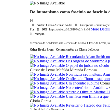
Do humanismo como fascínio ao fascínio 
$0
Autor:
Carlos Ascenso André
Categoria:
Comunicações
More Detail
Por
DOI:
https://doi.org/10.58164/a2fv-ky76
Descrição:
Memórias da Academias das Ciências de Lisboa, Classe de Letras, t
Other Books From - Comunicações da Classe de Letras
Recordando Adam Smith nos
Das origens do wokismo à pr
O papel do jurista no sécul
Classe de Letras
Mafalda Miranda Barbosa
Non multa sed multum. Amé
O ofício de “humanista”, on
Um encontro sublime
Comun
No centenário de Amália…
Antero e Oliveira Martins:
Uma faca sem lâmina a que t
Glória Garcia
Revisitar o Tratado dos Feit
João Abel da Fonseca