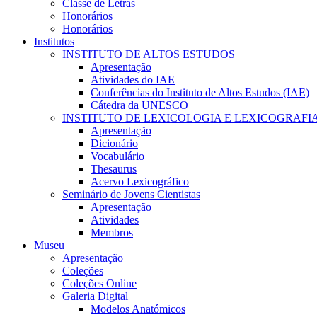
Classe de Letras
Honorários
Honorários
Institutos
INSTITUTO DE ALTOS ESTUDOS
Apresentação
Atividades do IAE
Conferências do Instituto de Altos Estudos (IAE)
Cátedra da UNESCO
INSTITUTO DE LEXICOLOGIA E LEXICOGRAFI
Apresentação
Dicionário
Vocabulário
Thesaurus
Acervo Lexicográfico
Seminário de Jovens Cientistas
Apresentação
Atividades
Membros
Museu
Apresentação
Coleções
Coleções Online
Galeria Digital
Modelos Anatómicos