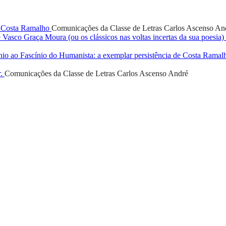
 Costa Ramalho
Comunicações da Classe de Letras
Carlos Ascenso An
 Vasco Graça Moura (ou os clássicos nas voltas incertas da sua poesia)
 ao Fascínio do Humanista: a exemplar persistência de Costa Rama
r.
Comunicações da Classe de Letras
Carlos Ascenso André