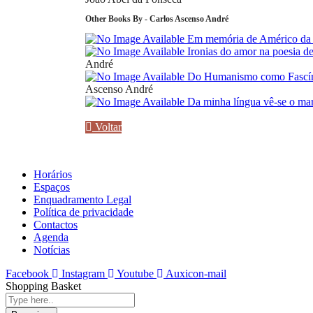
Other Books By - Carlos Ascenso André
Em memória de Américo da
Ironias do amor na poesia de
André
Do Humanismo como Fascínio
Ascenso André
Da minha língua vê‑se o ma
Voltar
Horários
Espaços
Enquadramento Legal
Política de privacidade
Contactos
Agenda
Notícias
Facebook
Instagram
Youtube
Auxicon-mail
Shopping Basket