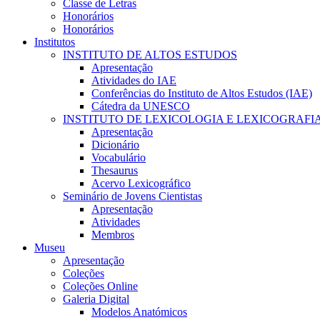
Classe de Letras
Honorários
Honorários
Institutos
INSTITUTO DE ALTOS ESTUDOS
Apresentação
Atividades do IAE
Conferências do Instituto de Altos Estudos (IAE)
Cátedra da UNESCO
INSTITUTO DE LEXICOLOGIA E LEXICOGRAFI
Apresentação
Dicionário
Vocabulário
Thesaurus
Acervo Lexicográfico
Seminário de Jovens Cientistas
Apresentação
Atividades
Membros
Museu
Apresentação
Coleções
Coleções Online
Galeria Digital
Modelos Anatómicos