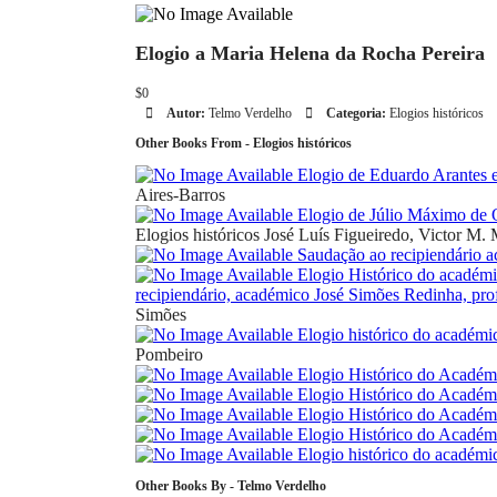
Elogio a Maria Helena da Rocha Pereira
$0
Autor:
Telmo Verdelho
Categoria:
Elogios históricos
Other Books From - Elogios históricos
Elogio de Eduardo Arantes e
Aires-Barros
Elogio de Júlio Máximo de O
Elogios históricos
José Luís Figueiredo, Victor M.
Saudação ao recipiendário 
Elogio Histórico do académi
recipiendário, académico José Simões Redinha, pr
Simões
Elogio histórico do académi
Pombeiro
Elogio Histórico do Académ
Elogio Histórico do Académ
Elogio Histórico do Académi
Elogio Histórico do Académi
Elogio histórico do académ
Other Books By - Telmo Verdelho