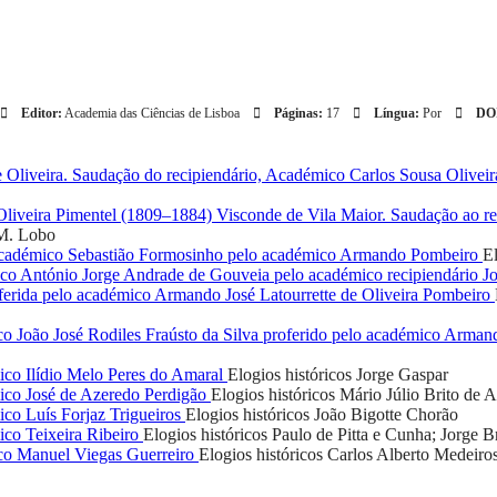
Editor:
Academia das Ciências de Lisboa
Páginas:
17
Língua:
Por
DO
 Oliveira. Saudação do recipiendário, Académico Carlos Sousa Olivei
liveira Pimentel (1809–1884) Visconde de Vila Maior. Saudação ao re
 M. Lobo
académico Sebastião Formosinho pelo académico Armando Pombeiro
El
co António Jorge Andrade de Gouveia pelo académico recipiendário J
oferida pelo académico Armando José Latourrette de Oliveira Pombeiro
co João José Rodiles Fraústo da Silva proferido pelo académico Arman
ico Ilídio Melo Peres do Amaral
Elogios históricos
Jorge Gaspar
ico José de Azeredo Perdigão
Elogios históricos
Mário Júlio Brito de 
co Luís Forjaz Trigueiros
Elogios históricos
João Bigotte Chorão
co Teixeira Ribeiro
Elogios históricos
Paulo de Pitta e Cunha; Jorge 
ico Manuel Viegas Guerreiro
Elogios históricos
Carlos Alberto Medeiro