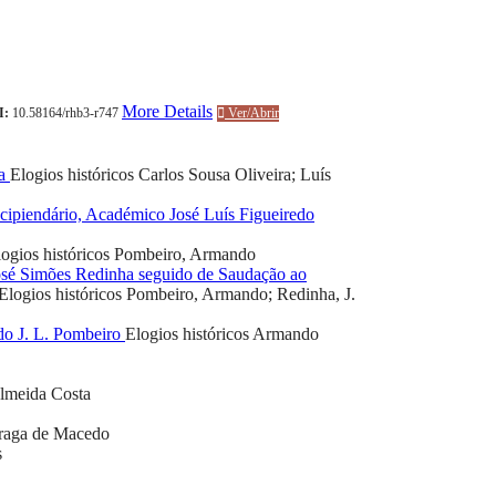
More Details
I:
10.58164/rhb3-r747
Ver/Abrir
ra
Elogios históricos
Carlos Sousa Oliveira; Luís
cipiendário, Académico José Luís Figueiredo
ogios históricos
Pombeiro, Armando
osé Simões Redinha seguido de Saudação ao
Elogios históricos
Pombeiro, Armando; Redinha, J.
do J. L. Pombeiro
Elogios históricos
Armando
Almeida Costa
Braga de Macedo
s