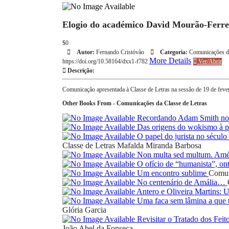
Elogio do académico David Mourão-Ferre
$0
Autor:
Fernando Cristóvão
Categoria:
Comunicações da
More Details
https://doi.org/10.58164/dxx1-f782
Ver/Abrir
Descrição:
Comunicação apresentada à Classe de Letras na sessão de 19 de feve
Other Books From - Comunicações da Classe de Letras
Recordando Adam Smith nos
Das origens do wokismo à pr
O papel do jurista no sécul
Classe de Letras
Mafalda Miranda Barbosa
Non multa sed multum. Amé
O ofício de “humanista”, on
Um encontro sublime
Comun
No centenário de Amália…
Antero e Oliveira Martins:
Uma faca sem lâmina a que t
Glória Garcia
Revisitar o Tratado dos Feit
João Abel da Fonseca