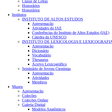
Classe de Letras
Honorários
Honorários
Institutos
INSTITUTO DE ALTOS ESTUDOS
Apresentação
Atividades do IAE
Conferências do Instituto de Altos Estudos (IAE)
Cátedra da UNESCO
INSTITUTO DE LEXICOLOGIA E LEXICOGRAFI
Apresentação
Dicionário
Vocabulário
Thesaurus
Acervo Lexicográfico
Seminário de Jovens Cientistas
Apresentação
Atividades
Membros
Museu
Apresentação
Coleções
Coleções Online
Galeria Digital
Modelos Anatómicos