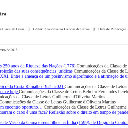
ira
 Classe de Letras
Editor:
Academia das Ciências de Lisboa
Data de Publicação:
reiro de 2015
 250 anos da Riqueza das Nações (1776)
Comunicações da Classe de 
ojeção das suas consequências jurídicas
Comunicações da Classe de L
o XXI. Entre a ameaça de um positivismo algorítmico e a afirmação de
rico da Costa Ramalho 1921–2021
Comunicações da Classe de Letras
tem e hoje
Comunicações da Classe de Letras
Belmiro Fernandes Perei
icações da Classe de Letras
Guilherme d'Oliveira Martins
Comunicações da Classe de Letras
Guilherme d'Oliveira Martins
 Um encontro oportuno…
Comunicações da Classe de Letras
Guilherme 
iraram o cabo é uma faca? Reflexão sobre o direito em tempo de pand
os de Vasco da Gama e seus filhos na Índia (1599), de Diogo do Couto