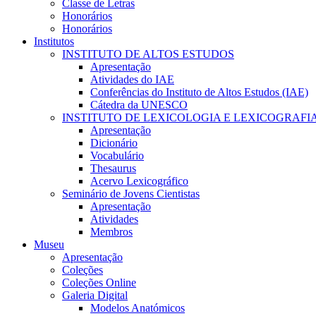
Classe de Letras
Honorários
Honorários
Institutos
INSTITUTO DE ALTOS ESTUDOS
Apresentação
Atividades do IAE
Conferências do Instituto de Altos Estudos (IAE)
Cátedra da UNESCO
INSTITUTO DE LEXICOLOGIA E LEXICOGRAFI
Apresentação
Dicionário
Vocabulário
Thesaurus
Acervo Lexicográfico
Seminário de Jovens Cientistas
Apresentação
Atividades
Membros
Museu
Apresentação
Coleções
Coleções Online
Galeria Digital
Modelos Anatómicos