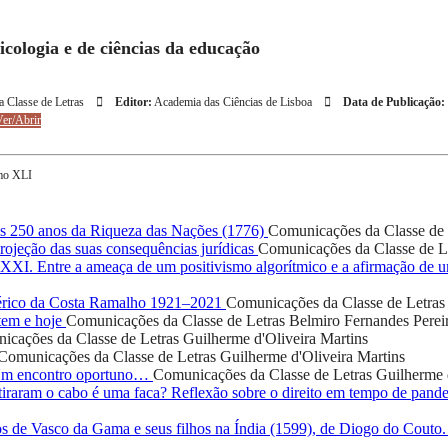
icologia e de ciências da educação
 Classe de Letras
Editor:
Academia das Ciências de Lisboa
Data de Publicação:
er/Abrir
omo XLI
 250 anos da Riqueza das Nações (1776)
Comunicações da Classe de 
ojeção das suas consequências jurídicas
Comunicações da Classe de L
o XXI. Entre a ameaça de um positivismo algorítmico e a afirmação de
rico da Costa Ramalho 1921–2021
Comunicações da Classe de Letras
tem e hoje
Comunicações da Classe de Letras
Belmiro Fernandes Perei
icações da Classe de Letras
Guilherme d'Oliveira Martins
Comunicações da Classe de Letras
Guilherme d'Oliveira Martins
 Um encontro oportuno…
Comunicações da Classe de Letras
Guilherme 
iraram o cabo é uma faca? Reflexão sobre o direito em tempo de pand
os de Vasco da Gama e seus filhos na Índia (1599), de Diogo do Couto