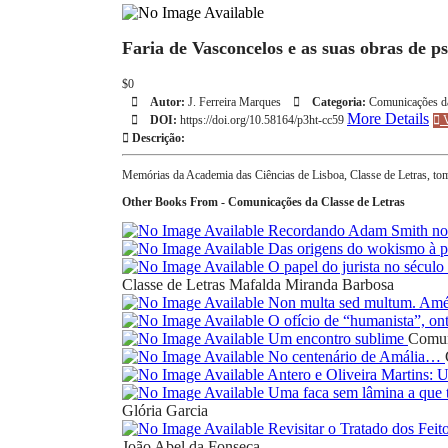
Faria de Vasconcelos e as suas obras de ps
$0
Autor:
J. Ferreira Marques
Categoria:
Comunicações da
More Details
DOI:
https://doi.org/10.58164/p3ht-cc59
V
Descrição:
Memórias da Academia das Ciências de Lisboa, Classe de Letras, t
Other Books From - Comunicações da Classe de Letras
Recordando Adam Smith nos
Das origens do wokismo à pr
O papel do jurista no sécul
Classe de Letras
Mafalda Miranda Barbosa
Non multa sed multum. Amé
O ofício de “humanista”, on
Um encontro sublime
Comun
No centenário de Amália…
Antero e Oliveira Martins:
Uma faca sem lâmina a que t
Glória Garcia
Revisitar o Tratado dos Feit
João Abel da Fonseca