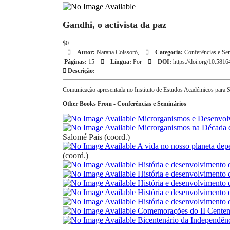
Gandhi, o activista da paz
$0
Autor:
Narana Coissoró,
Categoria:
Conferências e Se
Páginas:
15
Língua:
Por
DOI:
https://doi.org/10.581
Descrição:
Comunicação apresentada no Instituto de Estudos Académicos para Sen
Other Books From - Conferências e Seminários
Microrganismos e Desenvol
Microrganismos na Década 
Salomé Pais (coord.)
A vida no nosso planeta de
(coord.)
História e desenvolvimento d
História e desenvolvimento d
História e desenvolvimento 
História e desenvolvimento d
História e desenvolvimento d
Comemorações do II Centená
Bicentenário da Independênc