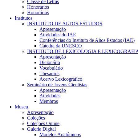
Classe de Letras
Honorários
Honorários
Institutos
INSTITUTO DE ALTOS ESTUDOS
Apresentação
Atividades do IAE
Conferências do Instituto de Altos Estudos (IAE)
Cátedra da UNESCO
INSTITUTO DE LEXICOLOGIA E LEXICOGRAFI
Apresentação
Dicionário
Vocabulário
Thesaurus
Acervo Lexicográfico
Seminário de Jovens Cientistas
Apresentação
Atividades
Membros
Museu
Apresentação
Coleções
Coleções Online
Galeria Digital
Modelos Anatómicos