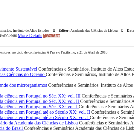
minários
,
Instituto de Altos Estudos
Editor:
Academia das Ciências de Lisboa
Data
More Details
64/rd09-hb86
Ver/Abrir
iores, no ciclo de conferências A Paz e o Pacifismo, a 21 de Abril de 2016
vimento Sustentável
Conferências e Seminários
,
Instituto de Altos Estu
das Ciências do Oceano
Conferências e Seminários
,
Instituto de Altos 
pende dos microrganismos
Conferências e Seminários
,
Instituto de Alto
a ciência em Portugal no Séc. XX: vol. III
Conferências e Seminários
a ciência em Portugal no Séc. XX: vol. II
Conferências e Seminários
A
da ciência em Portugal no Séc. XX: vol. I
Conferências e Seminários
Ac
a ciência em Portugal até ao Século XX: vol. II
Conferências e Seminá
a ciência em Portugal até ao Século XX: vol. I
Conferências e Seminár
rio da Academia das Ciências de Lisboa
Conferências e Seminários
A
ia do Brasil
Conferências e Seminários
Academia das Ciências de Lis