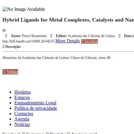
Hybrid Ligands for Metal Complexes, Catalysts and Nan
$0
Autor:
Pierre Braunstein
Editor:
Academia das Ciências de Lisboa
Data d
More Details
http://hdl.handle.net/10400.26/44235
Ver/Abrir
Descrição:
Memórias da Academia das Ciências de Lisboa: Classe de Ciências, tomo 48
Voltar
Horários
Espaços
Enquadramento Legal
Política de privacidade
Contactos
Agenda
Notícias