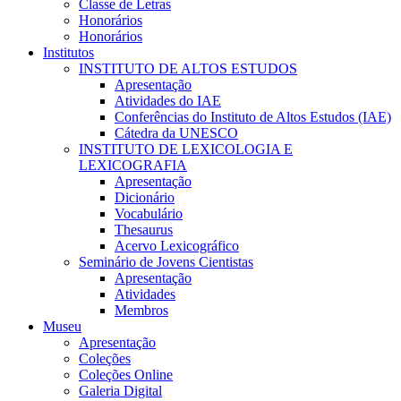
Classe de Letras
Honorários
Honorários
Institutos
INSTITUTO DE ALTOS ESTUDOS
Apresentação
Atividades do IAE
Conferências do Instituto de Altos Estudos (IAE)
Cátedra da UNESCO
INSTITUTO DE LEXICOLOGIA E
LEXICOGRAFIA
Apresentação
Dicionário
Vocabulário
Thesaurus
Acervo Lexicográfico
Seminário de Jovens Cientistas
Apresentação
Atividades
Membros
Museu
Apresentação
Coleções
Coleções Online
Galeria Digital