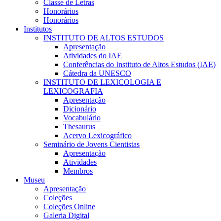
Classe de Letras
Honorários
Honorários
Institutos
INSTITUTO DE ALTOS ESTUDOS
Apresentação
Atividades do IAE
Conferências do Instituto de Altos Estudos (IAE)
Cátedra da UNESCO
INSTITUTO DE LEXICOLOGIA E
LEXICOGRAFIA
Apresentação
Dicionário
Vocabulário
Thesaurus
Acervo Lexicográfico
Seminário de Jovens Cientistas
Apresentação
Atividades
Membros
Museu
Apresentação
Coleções
Coleções Online
Galeria Digital