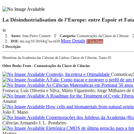
La Désindustrialisation de l’Europe: entre Espoir et Fat
$0
Autor:
Jean-Pierre Contzen
Categoria:
Comunicações da Classe de Ciências
More Details
DOI:
doi.org/10.58164/g7sa-ch50
Ver/Abrir
Descrição:
Memórias da Academia das Ciências de Lisboa: Classe de Ciências, Tomo 45
Other Books From - Comunicações da Classe de Ciências
Controlo, Incerteza e Otimalidade
Comunicaçõe
A Fala: Como traçar e proteger o perfil de um 
As Ciências Matemáticas em Portugal 50 anos 
Fonseca; Luís Oliveira e Silva; Mário Figueiredo; Jorge Milhazes de F
A Roadmap for the Treatment of Cystic Fibros
Amaral
How cells and biomaterials from natural origin
João F. Mano
Comemorações dos Jubileus da Academia (Real)
Ciências
Armando J. L. Pombeiro
Eletrónica CMOS de última geração para a I
Martins