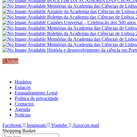
BOLETIM DA ACADEMIA DAS CIÊNCIAS
Memórias da Academia das Ciências de Lisbo
Anuário da Academia das Ciências de Lisboa
Boletim da Academia das Ciências de Lisboa
Camões Universal – Celebração dos 500 anos
Memórias da Academia das Ciências de Lisbo
Boletim da Academia das Ciências de Lisboa
Memórias da Academia das Ciências de Lisbo
Memórias da Academia das Ciências de Lisbo
História e desenvolvimento da ciência em Port
Voltar
Horários
Espaços
Enquadramento Legal
Política de privacidade
Contactos
Agenda
Notícias
Facebook
Instagram
Youtube
Auxicon-mail
Shopping Basket