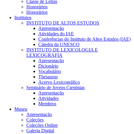
Classe de Letras
Honorários
Honorários
Institutos
INSTITUTO DE ALTOS ESTUDOS
Apresentação
Atividades do IAE
Conferências do Instituto de Altos Estudos (IAE)
Cátedra da UNESCO
INSTITUTO DE LEXICOLOGIA E
LEXICOGRAFIA
Apresentação
Dicionário
Vocabulário
Thesaurus
Acervo Lexicográfico
Seminário de Jovens Cientistas
Apresentação
Atividades
Membros
Museu
Apresentação
Coleções
Coleções Online
Galeria Digital