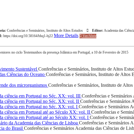
ria:
Conferências e Seminários
,
Instituto de Altos Estudos
Editor:
Academia das Ciênci
More Details
I:
https://doi.org/10.58164/bhq1-bj22
Ver/Abrir
niores no ciclo Testemunhos da presença Islâmica em Portugal, a 10 de Fevereiro de 2015
vimento Sustentável
Conferências e Seminários
,
Instituto de Altos Estu
das Ciências do Oceano
Conferências e Seminários
,
Instituto de Altos 
pende dos microrganismos
Conferências e Seminários
,
Instituto de Alto
a ciência em Portugal no Séc. XX: vol. III
Conferências e Seminários
a ciência em Portugal no Séc. XX: vol. II
Conferências e Seminários
A
da ciência em Portugal no Séc. XX: vol. I
Conferências e Seminários
Ac
a ciência em Portugal até ao Século XX: vol. II
Conferências e Seminá
a ciência em Portugal até ao Século XX: vol. I
Conferências e Seminár
rio da Academia das Ciências de Lisboa
Conferências e Seminários
A
ia do Brasil
Conferências e Seminários
Academia das Ciências de Lis