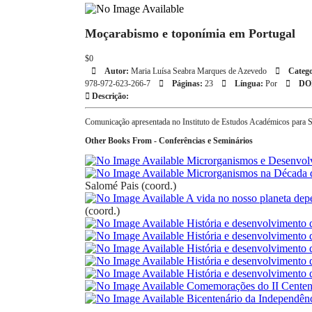
Moçarabismo e toponímia em Portugal
$0
Autor:
Maria Luísa Seabra Marques de Azevedo
Catego
978-972-623-266-7
Páginas:
23
Língua:
Por
DO
Descrição:
Comunicação apresentada no Instituto de Estudos Académicos para Se
Other Books From - Conferências e Seminários
Microrganismos e Desenvol
Microrganismos na Década 
Salomé Pais (coord.)
A vida no nosso planeta de
(coord.)
História e desenvolvimento d
História e desenvolvimento d
História e desenvolvimento 
História e desenvolvimento d
História e desenvolvimento d
Comemorações do II Centená
Bicentenário da Independênc