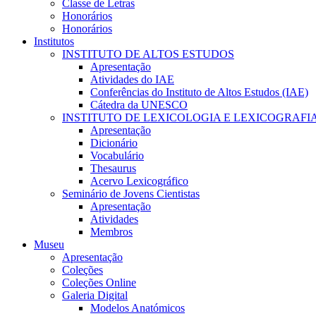
Classe de Letras
Honorários
Honorários
Institutos
INSTITUTO DE ALTOS ESTUDOS
Apresentação
Atividades do IAE
Conferências do Instituto de Altos Estudos (IAE)
Cátedra da UNESCO
INSTITUTO DE LEXICOLOGIA E LEXICOGRAFI
Apresentação
Dicionário
Vocabulário
Thesaurus
Acervo Lexicográfico
Seminário de Jovens Cientistas
Apresentação
Atividades
Membros
Museu
Apresentação
Coleções
Coleções Online
Galeria Digital
Modelos Anatómicos