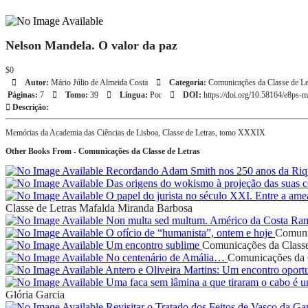
Nelson Mandela. O valor da paz
$0
Autor:
Mário Júlio de Almeida Costa
Categoria:
Comunicações da Classe de Le
Páginas:
7
Tomo:
39
Língua:
Por
DOI:
https://doi.org/10.58164/e8ps
Descrição:
Memórias da Academia das Ciências de Lisboa, Classe de Letras, tomo XXXIX
Other Books From - Comunicações da Classe de Letras
Recordando Adam Smith nos 250 anos da Riq
Das origens do wokismo à projeção das suas c
O papel do jurista no século XXI. Entre a ame
Classe de Letras
Mafalda Miranda Barbosa
Non multa sed multum. Américo da Costa R
O ofício de “humanista”, ontem e hoje
Comunic
Um encontro sublime
Comunicações da Classe
No centenário de Amália…
Comunicações da C
Antero e Oliveira Martins: Um encontro opo
Uma faca sem lâmina a que tiraram o cabo é u
Glória Garcia
Revisitar o Tratado dos Feitos de Vasco da Ga