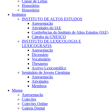
Classe de Letras
Honorários
Honorários
Institutos
INSTITUTO DE ALTOS ESTUDOS
Apresentação
Atividades do IAE
Conferências do Instituto de Altos Estudos (IAE)
Cátedra da UNESCO
INSTITUTO DE LEXICOLOGIA E
LEXICOGRAFIA
Apresentação
Dicionário
Vocabulário
Thesaurus
Acervo Lexicográfico
Seminário de Jovens Cientistas
Apresentação
Atividades
Membros
Museu
Apresentação
Coleções
Coleções Online
Galeria Digital