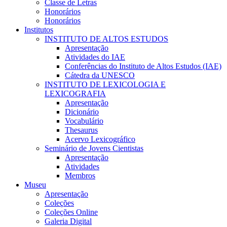
Classe de Letras
Honorários
Honorários
Institutos
INSTITUTO DE ALTOS ESTUDOS
Apresentação
Atividades do IAE
Conferências do Instituto de Altos Estudos (IAE)
Cátedra da UNESCO
INSTITUTO DE LEXICOLOGIA E
LEXICOGRAFIA
Apresentação
Dicionário
Vocabulário
Thesaurus
Acervo Lexicográfico
Seminário de Jovens Cientistas
Apresentação
Atividades
Membros
Museu
Apresentação
Coleções
Coleções Online
Galeria Digital