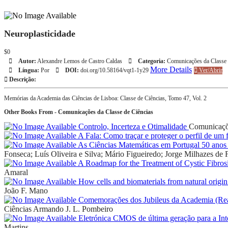
Neuroplasticidade
$0
Autor:
Alexandre Lemos de Castro Caldas
Categoria:
Comunicações da Classe 
More Details
Língua:
Por
DOI:
doi.org/10.58164/vqt1-1y29
Ver/Abrir
Descrição:
Memórias da Academia das Ciências de Lisboa: Classe de Ciências, Tomo 47, Vol. 2
Other Books From - Comunicações da Classe de Ciências
Controlo, Incerteza e Otimalidade
Comunicaçõe
A Fala: Como traçar e proteger o perfil de um 
As Ciências Matemáticas em Portugal 50 anos 
Fonseca; Luís Oliveira e Silva; Mário Figueiredo; Jorge Milhazes de F
A Roadmap for the Treatment of Cystic Fibros
Amaral
How cells and biomaterials from natural origin
João F. Mano
Comemorações dos Jubileus da Academia (Real)
Ciências
Armando J. L. Pombeiro
Eletrónica CMOS de última geração para a I
Martins