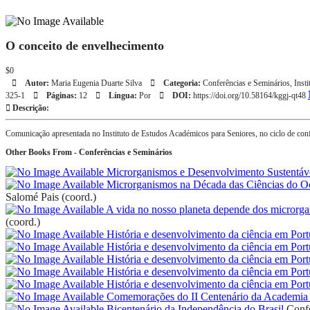
O conceito de envelhecimento
$0
Autor:
Maria Eugenia Duarte Silva
Categoria:
Conferências e Seminários
,
Inst
325-1
Páginas:
12
Língua:
Por
DOI:
https://doi.org/10.58164/kggj-qt48
Descrição:
Comunicação apresentada no Instituto de Estudos Académicos para Seniores, no ciclo de con
Other Books From - Conferências e Seminários
Microrganismos e Desenvolvimento Sustentáv
Microrganismos na Década das Ciências do 
Salomé Pais (coord.)
A vida no nosso planeta depende dos microrg
(coord.)
História e desenvolvimento da ciência em Port
História e desenvolvimento da ciência em Port
História e desenvolvimento da ciência em Port
História e desenvolvimento da ciência em Port
História e desenvolvimento da ciência em Port
Comemorações do II Centenário da Academia 
Bicentenário da Independência do Brasil
Confe