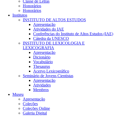
Classe de Letras
Honorários
Honorários
Institutos
INSTITUTO DE ALTOS ESTUDOS
Apresentação
Atividades do IAE
Conferências do Instituto de Altos Estudos (IAE)
Cátedra da UNESCO
INSTITUTO DE LEXICOLOGIA E
LEXICOGRAFIA
Apresentação
Dicionário
Vocabulário
Thesaurus
Acervo Lexicográfico
Seminário de Jovens Cientistas
Apresentação
Atividades
Membros
Museu
Apresentação
Coleções
Coleções Online
Galeria Digital