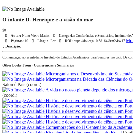
O infante D. Henrique e a visão do mar
$0
Autor:
Nuno Vieira Matias
Categoria:
Conferências e Seminários
,
Instituto de 
Mor
Páginas:
10
Língua:
Por
DOI:
https://doi.org/10.58164/8rm2-kw17
Descrição:
Comunicação apresentada no Instituto de Estudos Académicos para Seniores, no ciclo Da co
Other Books From - Conferências e Seminários
Microrganismos e Desenvolvimento Sustentáv
Microrganismos na Década das Ciências do 
Salomé Pais (coord.)
A vida no nosso planeta depende dos microrg
(coord.)
História e desenvolvimento da ciência em Port
História e desenvolvimento da ciência em Port
História e desenvolvimento da ciência em Port
História e desenvolvimento da ciência em Port
História e desenvolvimento da ciência em Port
Comemorações do II Centenário da Academia 
Bicentenário da Independência do Brasil
Confe