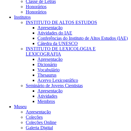
Classe de Letras
Honorários
Honorários
Institutos
INSTITUTO DE ALTOS ESTUDOS
Apresentação
Atividades do IAE
Conferências do Instituto de Altos Estudos (IAE)
Cátedra da UNESCO
INSTITUTO DE LEXICOLOGIA E
LEXICOGRAFIA
Apresentação
Dicionário
Vocabulário
Thesaurus
Acervo Lexicográfico
Seminário de Jovens Cientistas
Apresentação
Atividades
Membros
Museu
Apresentação
Coleções
Coleções Online
Galeria Digital