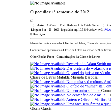
O peculiar 1º semestre de 2012
$0
Autor:
António S. Pinto Barbosa, Luís Catela Nunes
Cat
Mor
Língua:
Por
DOI:
https://doi.org/10.58164/c9wv-kv91
Descrição:
Memórias da Academia das Ciências de Lisboa, Classe de Letras, to
Comunicação apresentada à Classe de Letras na sessão de 9 de fevere
Other Books From - Comunicações da Classe de Letras
Recordando Adam Smith nos
Das origens do wokismo à pr
O papel do jurista no sécul
Classe de Letras
Mafalda Miranda Barbosa
Non multa sed multum. Amé
O ofício de “humanista”, on
Um encontro sublime
Comun
No centenário de Amália…
Antero e Oliveira Martins:
Uma faca sem lâmina a que t
Glória Garcia