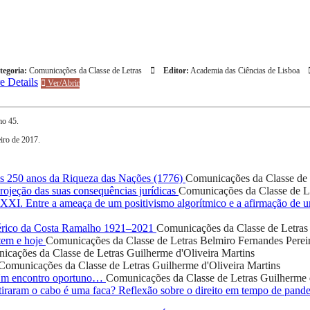
egoria:
Comunicações da Classe de Letras
Editor:
Academia das Ciências de Lisboa
e Details
Ver/Abrir
mo 45.
iro de 2017.
 250 anos da Riqueza das Nações (1776)
Comunicações da Classe de 
ojeção das suas consequências jurídicas
Comunicações da Classe de L
o XXI. Entre a ameaça de um positivismo algorítmico e a afirmação de
rico da Costa Ramalho 1921–2021
Comunicações da Classe de Letras
tem e hoje
Comunicações da Classe de Letras
Belmiro Fernandes Perei
icações da Classe de Letras
Guilherme d'Oliveira Martins
Comunicações da Classe de Letras
Guilherme d'Oliveira Martins
 Um encontro oportuno…
Comunicações da Classe de Letras
Guilherme 
iraram o cabo é uma faca? Reflexão sobre o direito em tempo de pand