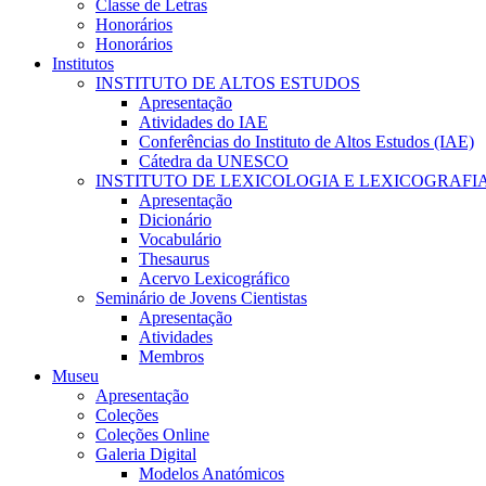
Classe de Letras
Honorários
Honorários
Institutos
INSTITUTO DE ALTOS ESTUDOS
Apresentação
Atividades do IAE
Conferências do Instituto de Altos Estudos (IAE)
Cátedra da UNESCO
INSTITUTO DE LEXICOLOGIA E LEXICOGRAFI
Apresentação
Dicionário
Vocabulário
Thesaurus
Acervo Lexicográfico
Seminário de Jovens Cientistas
Apresentação
Atividades
Membros
Museu
Apresentação
Coleções
Coleções Online
Galeria Digital
Modelos Anatómicos