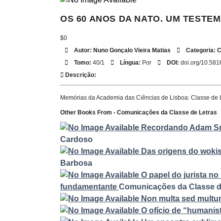
OS 60 ANOS DA NATO. UM TESTE
$0
Autor:
Nuno Gonçalo Vieira Matias
Categoria:
C
Tomo:
40/1
Língua:
Por
DOI:
doi.org/10.58
Descrição:
Memórias da Academia das Ciências de Lisboa: Classe de 
Other Books From - Comunicações da Classe de Letras
Recordando Adam Smi
Cardoso
Das origens do wokis
Barbosa
O papel do jurista no
fundamentante
Comunicações da Classe d
Non multa sed multu
O ofício de “humanis