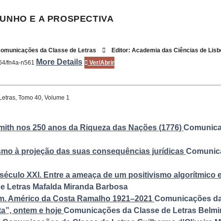
MUNHO E A PROSPECTIVA
omunicações da Classe de Letras
Editor:
Academia das Ciências de Lisb
More Details
164/fn4a-n561
Ver/Abrir
Letras, Tomo 40, Volume 1
th nos 250 anos da Riqueza das Nações (1776)
Comunicaç
mo à projeção das suas consequências jurídicas
Comunica
 século XXI. Entre a ameaça de um positivismo algorítmico 
e Letras
Mafalda Miranda Barbosa
m. Américo da Costa Ramalho 1921–2021
Comunicações da 
ta”, ontem e hoje
Comunicações da Classe de Letras
Belmi