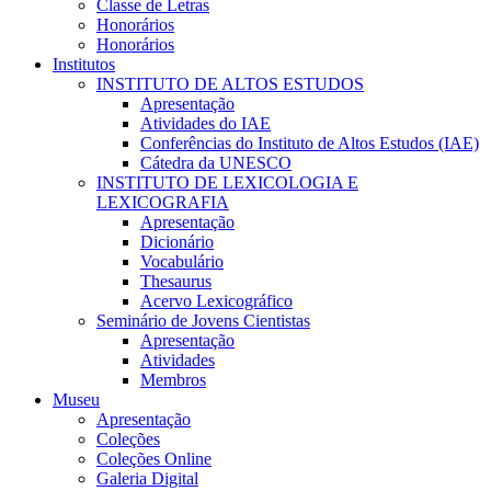
Classe de Letras
Honorários
Honorários
Institutos
INSTITUTO DE ALTOS ESTUDOS
Apresentação
Atividades do IAE
Conferências do Instituto de Altos Estudos (IAE)
Cátedra da UNESCO
INSTITUTO DE LEXICOLOGIA E
LEXICOGRAFIA
Apresentação
Dicionário
Vocabulário
Thesaurus
Acervo Lexicográfico
Seminário de Jovens Cientistas
Apresentação
Atividades
Membros
Museu
Apresentação
Coleções
Coleções Online
Galeria Digital