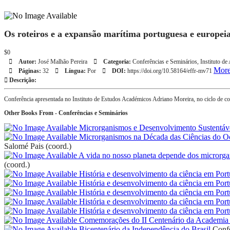
Os roteiros e a expansão marítima portuguesa e europei
$0
Autor:
José Malhão Pereira
Categoria:
Conferências e Seminários
,
Instituto de
More
Páginas:
32
Língua:
Por
DOI:
https://doi.org/10.58164/effr-mv71
Descrição:
Conferência apresentada no Instituto de Estudos Académicos Adriano Moreira, no ciclo de c
Other Books From - Conferências e Seminários
Microrganismos e Desenvolvimento Sustentáv
Microrganismos na Década das Ciências do 
Salomé Pais (coord.)
A vida no nosso planeta depende dos microrg
(coord.)
História e desenvolvimento da ciência em Port
História e desenvolvimento da ciência em Port
História e desenvolvimento da ciência em Port
História e desenvolvimento da ciência em Port
História e desenvolvimento da ciência em Port
Comemorações do II Centenário da Academia 
Bicentenário da Independência do Brasil
Confe