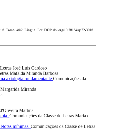
:
6
Tomo:
40/2
Língua:
Por
DOI:
doi.org/10.58164/qa72-3016
Letras
José Luís Cardoso
etras
Mafalda Miranda Barbosa
 uma axiologia fundamentante
Comunicações da
Margarida Miranda
ra
d'Oliveira Martins
emia.
Comunicações da Classe de Letras
Maria da
. Notas mínimas.
Comunicações da Classe de Letras