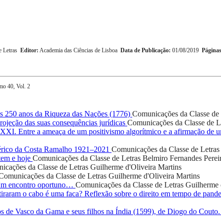
 Letras
Editor:
Academia das Ciências de Lisboa
Data de Publicação:
01/08/2019
Páginas
mo 40, Vol. 2
 250 anos da Riqueza das Nações (1776)
Comunicações da Classe de 
ojeção das suas consequências jurídicas
Comunicações da Classe de L
o XXI. Entre a ameaça de um positivismo algorítmico e a afirmação de
rico da Costa Ramalho 1921–2021
Comunicações da Classe de Letras
tem e hoje
Comunicações da Classe de Letras
Belmiro Fernandes Perei
icações da Classe de Letras
Guilherme d'Oliveira Martins
Comunicações da Classe de Letras
Guilherme d'Oliveira Martins
 Um encontro oportuno…
Comunicações da Classe de Letras
Guilherme 
iraram o cabo é uma faca? Reflexão sobre o direito em tempo de pand
os de Vasco da Gama e seus filhos na Índia (1599), de Diogo do Couto