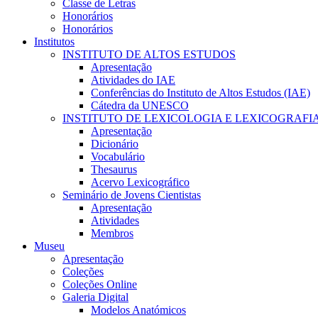
Classe de Letras
Honorários
Honorários
Institutos
INSTITUTO DE ALTOS ESTUDOS
Apresentação
Atividades do IAE
Conferências do Instituto de Altos Estudos (IAE)
Cátedra da UNESCO
INSTITUTO DE LEXICOLOGIA E LEXICOGRAFI
Apresentação
Dicionário
Vocabulário
Thesaurus
Acervo Lexicográfico
Seminário de Jovens Cientistas
Apresentação
Atividades
Membros
Museu
Apresentação
Coleções
Coleções Online
Galeria Digital
Modelos Anatómicos