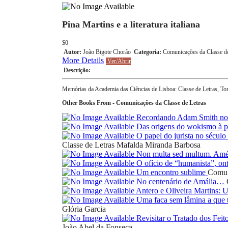
Pina Martins e a literatura italiana
$0
Autor:
João Bigote Chorão
Categoria:
Comunicações da Classe de
More Details
Ver/Abrir
Descrição:
Memórias da Academia das Ciências de Lisboa: Classe de Letras, To
Other Books From - Comunicações da Classe de Letras
Recordando Adam Smith nos
Das origens do wokismo à pr
O papel do jurista no sécul
Classe de Letras
Mafalda Miranda Barbosa
Non multa sed multum. Amé
O ofício de “humanista”, on
Um encontro sublime
Comun
No centenário de Amália…
Antero e Oliveira Martins:
Uma faca sem lâmina a que t
Glória Garcia
Revisitar o Tratado dos Feit
João Abel da Fonseca