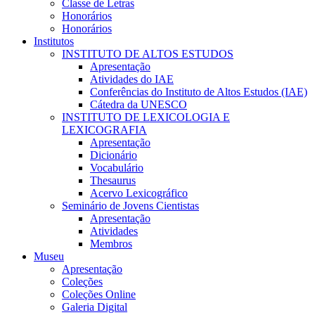
Classe de Letras
Honorários
Honorários
Institutos
INSTITUTO DE ALTOS ESTUDOS
Apresentação
Atividades do IAE
Conferências do Instituto de Altos Estudos (IAE)
Cátedra da UNESCO
INSTITUTO DE LEXICOLOGIA E
LEXICOGRAFIA
Apresentação
Dicionário
Vocabulário
Thesaurus
Acervo Lexicográfico
Seminário de Jovens Cientistas
Apresentação
Atividades
Membros
Museu
Apresentação
Coleções
Coleções Online
Galeria Digital