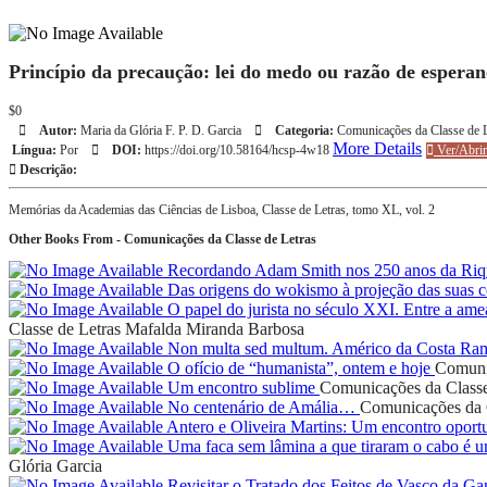
Princípio da precaução: lei do medo ou razão de espera
$0
Autor:
Maria da Glória F. P. D. Garcia
Categoria:
Comunicações da Classe de L
More Details
Língua:
Por
DOI:
https://doi.org/10.58164/hcsp-4w18
Ver/Abrir
Descrição:
Memórias da Academias das Ciências de Lisboa, Classe de Letras, tomo XL, vol. 2
Other Books From - Comunicações da Classe de Letras
Recordando Adam Smith nos 250 anos da Riq
Das origens do wokismo à projeção das suas c
O papel do jurista no século XXI. Entre a ame
Classe de Letras
Mafalda Miranda Barbosa
Non multa sed multum. Américo da Costa R
O ofício de “humanista”, ontem e hoje
Comunic
Um encontro sublime
Comunicações da Classe
No centenário de Amália…
Comunicações da C
Antero e Oliveira Martins: Um encontro opo
Uma faca sem lâmina a que tiraram o cabo é u
Glória Garcia
Revisitar o Tratado dos Feitos de Vasco da Ga