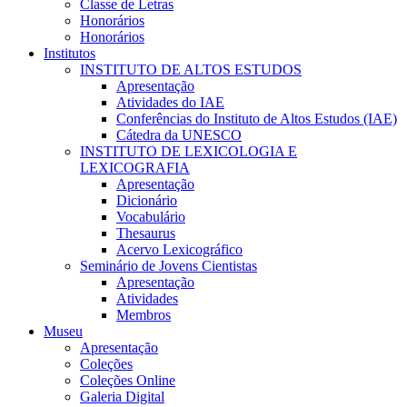
Classe de Letras
Honorários
Honorários
Institutos
INSTITUTO DE ALTOS ESTUDOS
Apresentação
Atividades do IAE
Conferências do Instituto de Altos Estudos (IAE)
Cátedra da UNESCO
INSTITUTO DE LEXICOLOGIA E
LEXICOGRAFIA
Apresentação
Dicionário
Vocabulário
Thesaurus
Acervo Lexicográfico
Seminário de Jovens Cientistas
Apresentação
Atividades
Membros
Museu
Apresentação
Coleções
Coleções Online
Galeria Digital