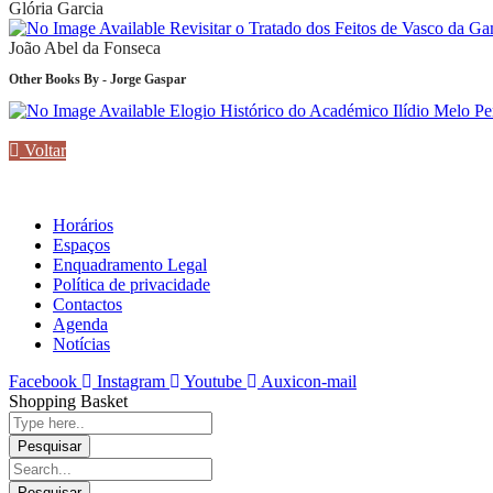
Glória Garcia
Revisitar o Tratado dos Feitos de Vasco da Ga
João Abel da Fonseca
Other Books By - Jorge Gaspar
Elogio Histórico do Académico Ilídio Melo P
Voltar
Horários
Espaços
Enquadramento Legal
Política de privacidade
Contactos
Agenda
Notícias
Facebook
Instagram
Youtube
Auxicon-mail
Shopping Basket