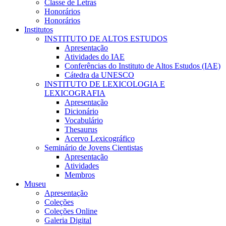
Classe de Letras
Honorários
Honorários
Institutos
INSTITUTO DE ALTOS ESTUDOS
Apresentação
Atividades do IAE
Conferências do Instituto de Altos Estudos (IAE)
Cátedra da UNESCO
INSTITUTO DE LEXICOLOGIA E
LEXICOGRAFIA
Apresentação
Dicionário
Vocabulário
Thesaurus
Acervo Lexicográfico
Seminário de Jovens Cientistas
Apresentação
Atividades
Membros
Museu
Apresentação
Coleções
Coleções Online
Galeria Digital