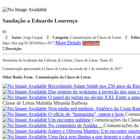
Saudação a Eduardo Lourenço
$0
Autor:
Jorge Gaspar
Categoria:
Comunicações da Classe de Letras
Edito
More Details
https://doi.org/10.58164/6ysv-f077
Ver/Abrir
Descrição:
Memórias da Academia das Ciências de Lisboa, Classe de Letras, Tomo 45.
Comunicação apresentada à Classe de Letras na sessão de 1 de setembro de 2017.
Other Books From - Comunicações da Classe de Letras
Recordando Adam Smith nos 250 anos da Riq
Das origens do wokismo à projeção das suas c
O papel do jurista no século XXI. Entre a ame
Classe de Letras
Mafalda Miranda Barbosa
Non multa sed multum. Américo da Costa R
O ofício de “humanista”, ontem e hoje
Comunic
Um encontro sublime
Comunicações da Classe
No centenário de Amália…
Comunicações da C
Antero e Oliveira Martins: Um encontro opo
Uma faca sem lâmina a que tiraram o cabo é u