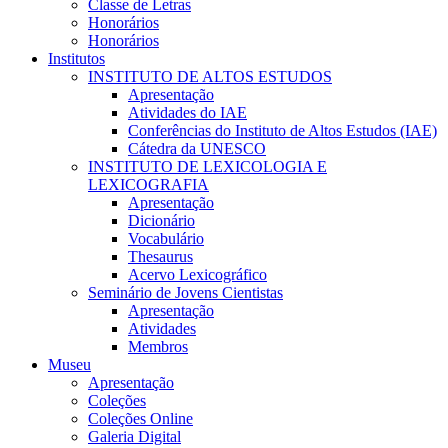
Classe de Letras
Honorários
Honorários
Institutos
INSTITUTO DE ALTOS ESTUDOS
Apresentação
Atividades do IAE
Conferências do Instituto de Altos Estudos (IAE)
Cátedra da UNESCO
INSTITUTO DE LEXICOLOGIA E
LEXICOGRAFIA
Apresentação
Dicionário
Vocabulário
Thesaurus
Acervo Lexicográfico
Seminário de Jovens Cientistas
Apresentação
Atividades
Membros
Museu
Apresentação
Coleções
Coleções Online
Galeria Digital