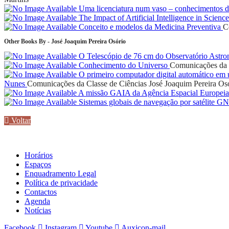
Uma licenciatura num vaso – conhecimentos da 
The Impact of Artificial Intelligence in Scienc
Conceito e modelos da Medicina Preventiva
C
Other Books By - José Joaquim Pereira Osório
O Telescópio de 76 cm do Observatório Astro
Conhecimento do Universo
Comunicações da 
O primeiro computador digital automático em u
Nunes
Comunicações da Classe de Ciências
José Joaquim Pereira Os
A missão GAIA da Agência Espacial Europei
Sistemas globais de navegação por satélite 
Voltar
Horários
Espaços
Enquadramento Legal
Política de privacidade
Contactos
Agenda
Notícias
Facebook
Instagram
Youtube
Auxicon-mail