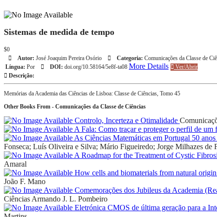
Sistemas de medida de tempo
$0
Autor:
José Joaquim Pereira Osório
Categoria:
Comunicações da Classe de Ciê
More Details
Língua:
Por
DOI:
doi.org/10.58164/5e8f-ta08
Ver/Abrir
Descrição:
Memórias da Academia das Ciências de Lisboa: Classe de Ciências, Tomo 45
Other Books From - Comunicações da Classe de Ciências
Controlo, Incerteza e Otimalidade
Comunicaçõe
A Fala: Como traçar e proteger o perfil de um 
As Ciências Matemáticas em Portugal 50 anos 
Fonseca; Luís Oliveira e Silva; Mário Figueiredo; Jorge Milhazes de F
A Roadmap for the Treatment of Cystic Fibros
Amaral
How cells and biomaterials from natural origin
João F. Mano
Comemorações dos Jubileus da Academia (Real)
Ciências
Armando J. L. Pombeiro
Eletrónica CMOS de última geração para a I
Martins