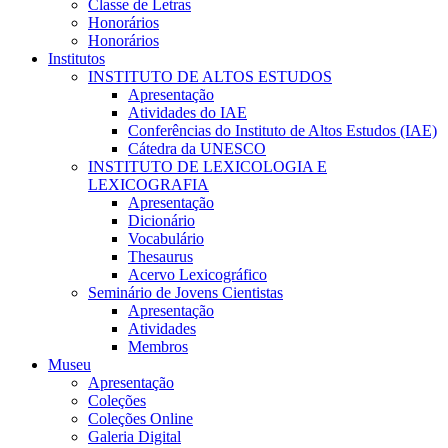
Classe de Letras
Honorários
Honorários
Institutos
INSTITUTO DE ALTOS ESTUDOS
Apresentação
Atividades do IAE
Conferências do Instituto de Altos Estudos (IAE)
Cátedra da UNESCO
INSTITUTO DE LEXICOLOGIA E
LEXICOGRAFIA
Apresentação
Dicionário
Vocabulário
Thesaurus
Acervo Lexicográfico
Seminário de Jovens Cientistas
Apresentação
Atividades
Membros
Museu
Apresentação
Coleções
Coleções Online
Galeria Digital