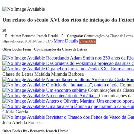
Um relato do século XVI dos ritos de iniciação da Feito
$0
Autor:
Bernardo Jerosch Herold
Categoria:
Comunicações da Classe de Letras
More Details
https://doi.org/10.58164/ya75-y375
Ver/Abrir
Other Books From - Comunicações da Classe de Letras
Recordando Adam Smith nos 250 anos da Riq
Das origens do wokismo à projeção das suas c
O papel do jurista no século XXI. Entre a ame
Classe de Letras
Mafalda Miranda Barbosa
Non multa sed multum. Américo da Costa R
O ofício de “humanista”, ontem e hoje
Comunic
Um encontro sublime
Comunicações da Classe
No centenário de Amália…
Comunicações da C
Antero e Oliveira Martins: Um encontro opo
Uma faca sem lâmina a que tiraram o cabo é u
Glória Garcia
Revisitar o Tratado dos Feitos de Vasco da Ga
João Abel da Fonseca
Other Books By - Bernardo Jerosch Herold