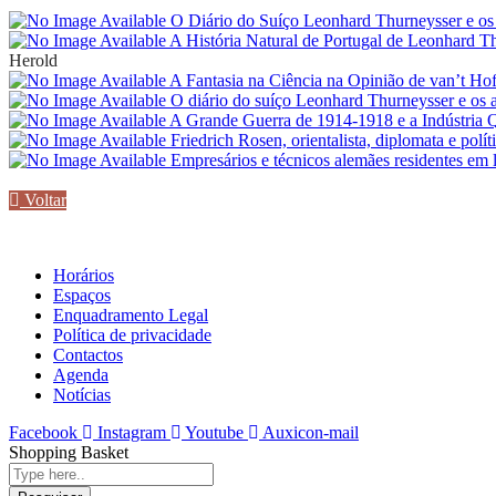
O Diário do Suíço Leonhard Thurneysser e os 
A História Natural de Portugal de Leonhard 
Herold
A Fantasia na Ciência na Opinião de van’t Ho
O diário do suíço Leonhard Thurneysser e os a
A Grande Guerra de 1914-1918 e a Indústria
Friedrich Rosen, orientalista, diplomata e polí
Empresários e técnicos alemães residentes em
Voltar
Horários
Espaços
Enquadramento Legal
Política de privacidade
Contactos
Agenda
Notícias
Facebook
Instagram
Youtube
Auxicon-mail
Shopping Basket