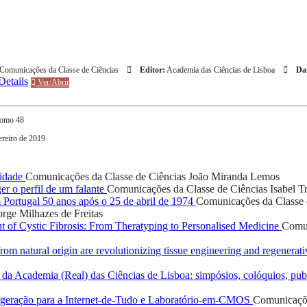
Comunicações da Classe de Ciências
Editor:
Academia das Ciências de Lisboa
Dat
etails
Ver/Abrir
tomo 48
ereiro de 2019
lidade
Comunicações da Classe de Ciências
João Miranda Lemos
er o perfil de um falante
Comunicações da Classe de Ciências
Isabel T
Portugal 50 anos após o 25 de abril de 1974
Comunicações da Classe 
orge Milhazes de Freitas
 of Cystic Fibrosis: From Theratyping to Personalised Medicine
Comun
rom natural origin are revolutionizing tissue engineering and regenera
a Academia (Real) das Ciências de Lisboa: simpósios, colóquios, publ
geração para a Internet-de-Tudo e Laboratório-em-CMOS
Comunicaçõe