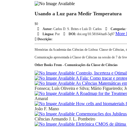
Usando a Luz para Medir Temperatura
$0
Autor:
Carlos D. S. Brites e Luís D. Carlos
Categoria:
More D
Língua:
Por
DOI:
doi.org/10.58164/taz8-5q97
Descrição:
Memórias da Academia das Ciências de Lisboa: Classe de Ciências, 
Comunicação apresentada à Classe de Ciências na sessão de 7 de fev
Other Books From - Comunicações da Classe de Ciências
Controlo, Incerteza e Otima
A Fala: Como traçar e proteg
As Ciências Matemáticas em 
Fonseca; Luís Oliveira e Silva; Mário Figueiredo; J
A Roadmap for the Treatment
Amaral
How cells and biomaterials f
João F. Mano
Comemorações dos Jubileus d
Ciências
Armando J. L. Pombeiro
Eletrónica CMOS de última 