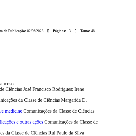
a de Publicação:
02/06/2023
Páginas:
13
Tomo:
48
rancoso
de Ciências
José Francisco Rodrigues; Irene
icações da Classe de Ciências
Margarida D.
tive medicine
Comunicações da Classe de Ciências
icações e outras ações
Comunicações da Classe de
s da Classe de Ciências
Rui Paulo da Silva