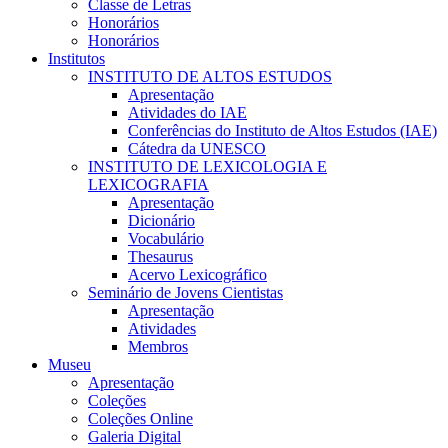
Classe de Letras
Honorários
Honorários
Institutos
INSTITUTO DE ALTOS ESTUDOS
Apresentação
Atividades do IAE
Conferências do Instituto de Altos Estudos (IAE)
Cátedra da UNESCO
INSTITUTO DE LEXICOLOGIA E
LEXICOGRAFIA
Apresentação
Dicionário
Vocabulário
Thesaurus
Acervo Lexicográfico
Seminário de Jovens Cientistas
Apresentação
Atividades
Membros
Museu
Apresentação
Coleções
Coleções Online
Galeria Digital