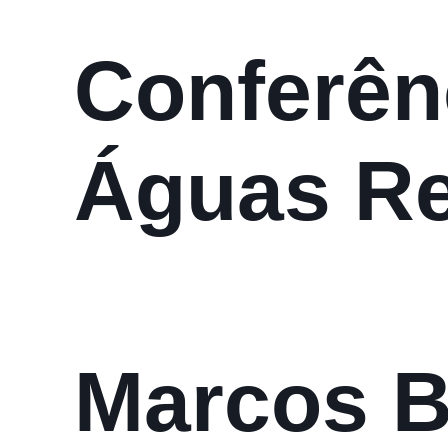
Conferên
Águas Re
O lado B
Marcos B