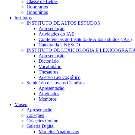
Classe de Letras
Honorários
Honorários
Institutos
INSTITUTO DE ALTOS ESTUDOS
Apresentação
Atividades do IAE
Conferências do Instituto de Altos Estudos (IAE)
Cátedra da UNESCO
INSTITUTO DE LEXICOLOGIA E LEXICOGRAFI
Apresentação
Dicionário
Vocabulário
Thesaurus
Acervo Lexicográfico
Seminário de Jovens Cientistas
Apresentação
Atividades
Membros
Museu
Apresentação
Coleções
Coleções Online
Galeria Digital
Modelos Anatómicos