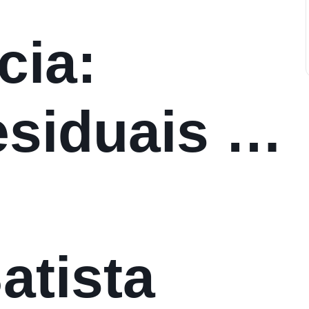
cia:
siduais –
 da Água
atista